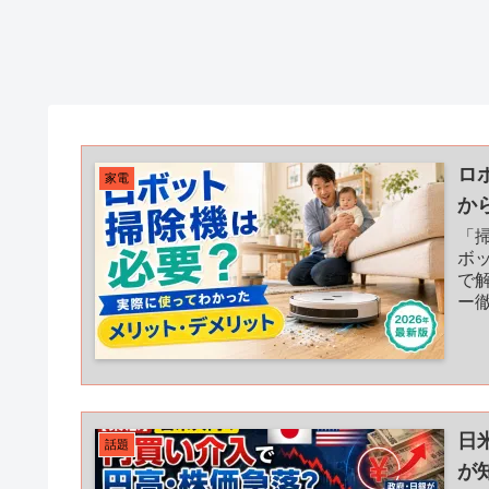
ロ
家電
か
「
ボ
で
ー
本
日
話題
が