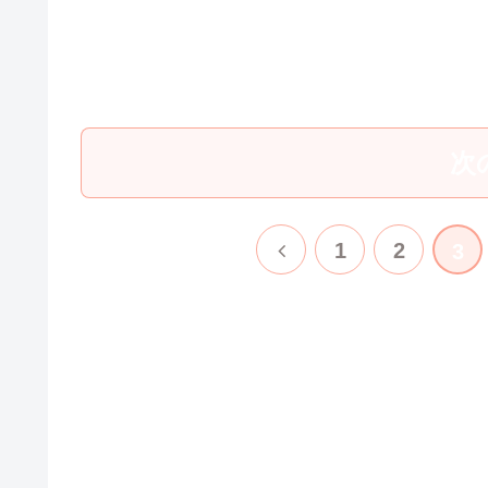
次
前
1
2
3
へ