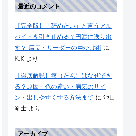
最近のコメント
【完全版】「辞めたい」と言うアル
バイトを引き止める？円満に送り出
す？ 店長・リーダーの声かけ術
に
K.K
より
【徹底解説】痰（たん）はなぜでき
る？原因・色の違い・病気のサイ
ン・出しやすくする方法まで
に
池田
剛士
より
アーカイブ