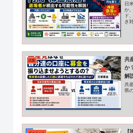
日
か
ド、
き
共
話題
か
解
共
県
【
ダイエット