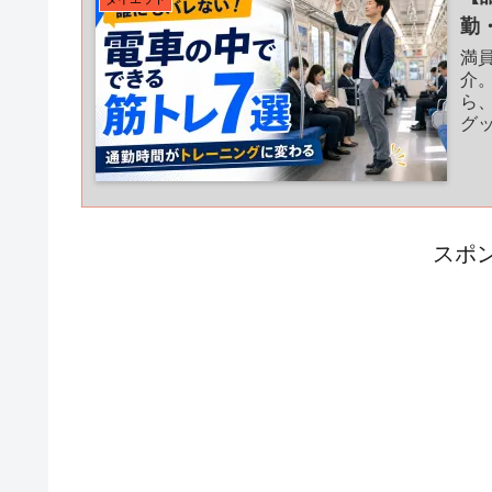
勤
満
介
ら
グ
スポ