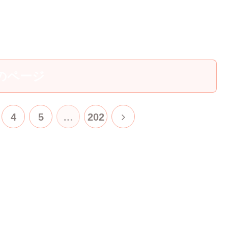
のページ
次
4
5
…
202
へ