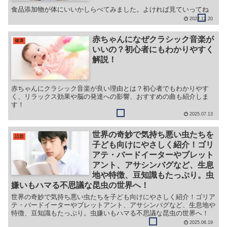
食品添加物が体にいいかしらべてみました。よければ見ていってね
2022.12.20
赤ちゃんになぜクラシック音楽が
健康
いいの？初心者にもわかりやすく
解説！
赤ちゃんにクラシック音楽が良い理由とは？初心者でもわかりやす
く、リラックス効果や脳の発達への影響、おすすめの曲も紹介しま
す！
2025.07.13
世界の奇妙で気持ち悪い虫たちを
話題
子ども向けにやさしく紹介！ゴリ
アテ・バードイーターやブレット
アント、アサシンバグなど、生息
地や特徴、豆知識もたっぷり。虫
嫌いもハマる不思議な昆虫の世界へ！
世界の奇妙で気持ち悪い虫たちを子ども向けにやさしく紹介！ゴリア
テ・バードイーターやブレットアント、アサシンバグなど、生息地や
特徴、豆知識もたっぷり。虫嫌いもハマる不思議な昆虫の世界へ！
2025.06.19