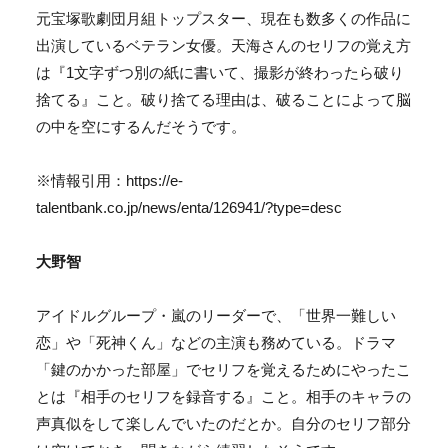
元宝塚歌劇団月組トップスター、現在も数多くの作品に
出演しているベテラン女優。天海さんのセリフの覚え方
は
『1文字ずつ別の紙に書いて、撮影が終わったら破り
捨てる』
こと。破り捨てる理由は、破ることによって脳
の中を空にするんだそうです。
※情報引用：https://e-
talentbank.co.jp/news/enta/126941/?type=desc
大野智
アイドルグループ・嵐のリーダーで、「世界一難しい
恋」や「死神くん」などの主演も務めている。ドラマ
「鍵のかかった部屋」でセリフを覚えるためにやったこ
とは
『相手のセリフを録音する』
こと。相手のキャラの
声真似をして楽しんでいたのだとか。自分のセリフ部分