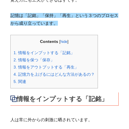
記憶は「
記銘
」「
保持
」「
再生
」という３つのプロセス
から成り立っています。
Contents
[
hide
]
1.
情報をインプットする「記銘」
2.
情報を保つ「保存」
3.
情報をアウトプットする「再生」
4.
記憶力を上げるにはどんな方法があるの？
5.
関連
情報をインプットする「記銘」
人は常に外からの刺激に晒されています。