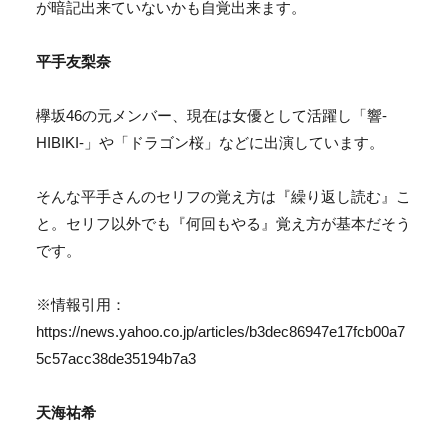
が暗記出来ていないかも自覚出来ます。
平手友梨奈
欅坂46の元メンバー、現在は女優として活躍し「響-
HIBIKI-」や「ドラゴン桜」などに出演しています。
そんな平手さんのセリフの覚え方は
『繰り返し読む』
こ
と。セリフ以外でも『何回もやる』覚え方が基本だそう
です。
※情報引用：
https://news.yahoo.co.jp/articles/b3dec86947e17fcb00a7
5c57acc38de35194b7a3
天海祐希