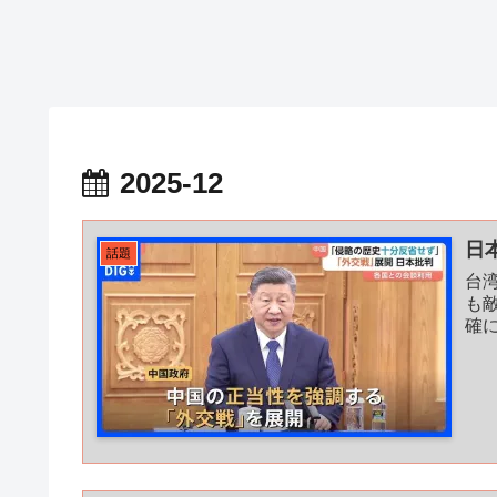
2025-12
日
話題
台
も
確