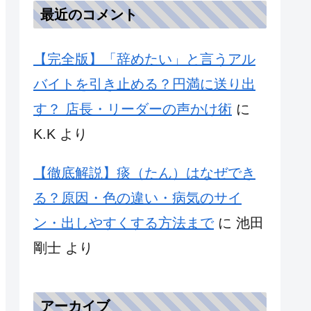
最近のコメント
【完全版】「辞めたい」と言うアル
バイトを引き止める？円満に送り出
す？ 店長・リーダーの声かけ術
に
K.K
より
【徹底解説】痰（たん）はなぜでき
る？原因・色の違い・病気のサイ
ン・出しやすくする方法まで
に
池田
剛士
より
アーカイブ