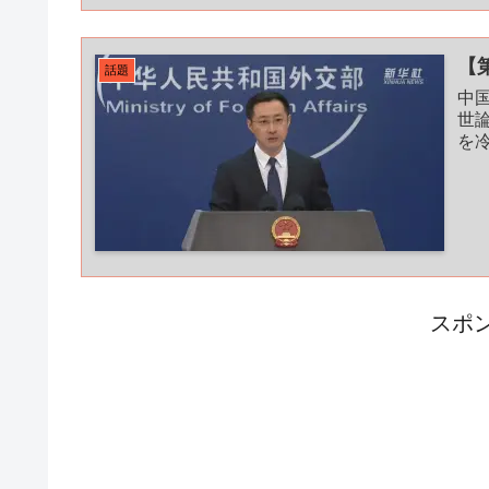
【
話題
中
世
を
スポ