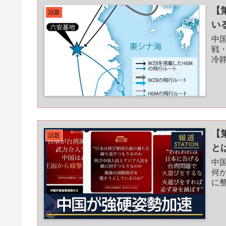
【
話題
い
中
戦
冷
【
話題
と
中
何
に