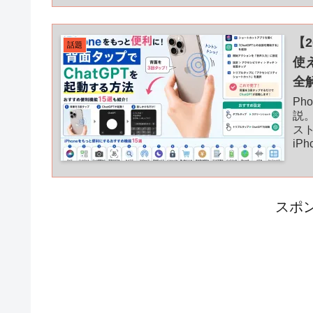
【
話題
使
全
Ph
説
ス
iP
スポ