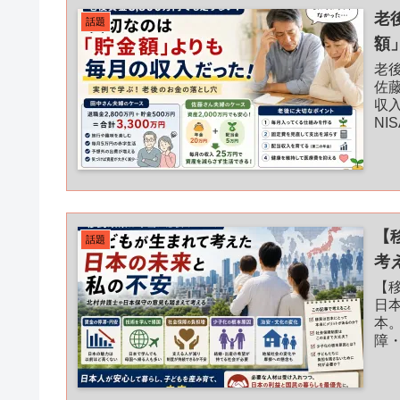
老
話題
額
老
佐
収
N
策
【
話題
考
【
日
本
障
り