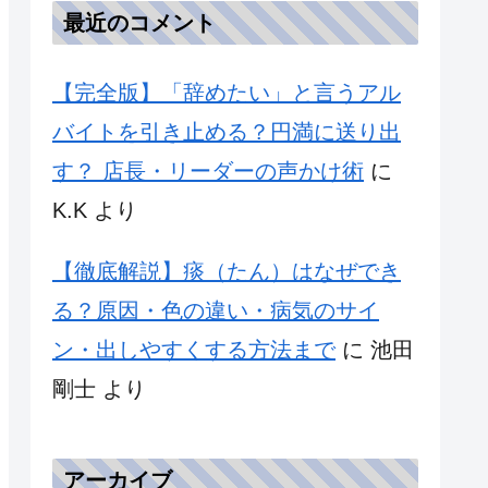
最近のコメント
【完全版】「辞めたい」と言うアル
バイトを引き止める？円満に送り出
す？ 店長・リーダーの声かけ術
に
K.K
より
【徹底解説】痰（たん）はなぜでき
る？原因・色の違い・病気のサイ
ン・出しやすくする方法まで
に
池田
剛士
より
アーカイブ