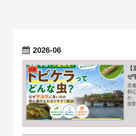
2026-06
【
話題
ぜ
京
初
か
役