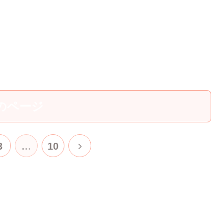
のページ
次
3
…
10
へ