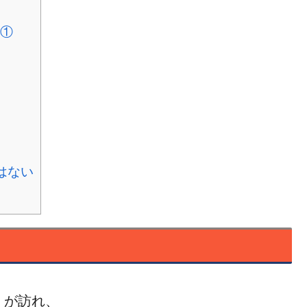
①
はない
」が訪れ、