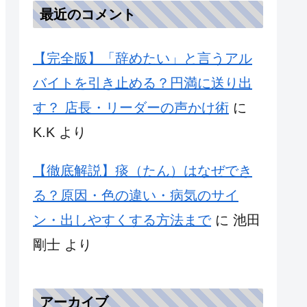
最近のコメント
【完全版】「辞めたい」と言うアル
バイトを引き止める？円満に送り出
す？ 店長・リーダーの声かけ術
に
K.K
より
【徹底解説】痰（たん）はなぜでき
る？原因・色の違い・病気のサイ
ン・出しやすくする方法まで
に
池田
剛士
より
アーカイブ