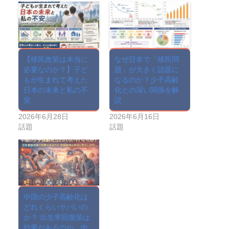
【移民政策は本当に
なぜ日本で「移民問
必要なのか？】子ど
題」が大きく話題に
もが生まれて考えた
なるのか？少子高齢
日本の未来と私の不
化との深い関係を解
安
説
2026年6月28日
2026年6月16日
話題
話題
中国の少子高齢化は
どれくらいヤバいの
か？ 出生率回復策は
効果があるのか、中