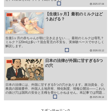
2025.07.04
【生後1ヶ月】最初のミルクはど
話題
うあげる？
生後1ヶ月の赤ちゃんが朝に泣き止まない…。最初のミルクは母乳？
ミルク？120mlは多い？混合育児の不安を、実体験ベースでやさしく
解説します。
2026.03.12
日本の法律が外国に甘すぎる5つ
話題
の穴
日本の法律には、外国に甘すぎる5つの穴があります。政治資金、公
務員の国籍要件、外国人土地所有、帰化制度、情報公開法――これら
の抜け穴は国民の安全と主権を脅かしかねません。本記事では問題点
と改革案をわかりやすく解説します。
2025.09.14
スポンサーリンク