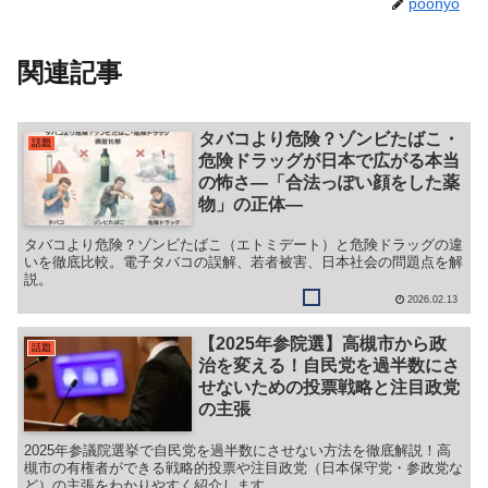
poonyo
関連記事
タバコより危険？ゾンビたばこ・
話題
危険ドラッグが日本で広がる本当
の怖さ―「合法っぽい顔をした薬
物」の正体―
タバコより危険？ゾンビたばこ（エトミデート）と危険ドラッグの違
いを徹底比較。電子タバコの誤解、若者被害、日本社会の問題点を解
説。
2026.02.13
【2025年参院選】高槻市から政
話題
治を変える！自民党を過半数にさ
せないための投票戦略と注目政党
の主張
2025年参議院選挙で自民党を過半数にさせない方法を徹底解説！高
槻市の有権者ができる戦略的投票や注目政党（日本保守党・参政党な
ど）の主張をわかりやすく紹介します。