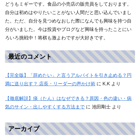
どうもミギーです。食品の小売店の販売員をしております。
自分は初めはやりたいことがない人間だと思い込んでいまし
た。ただ、自分を見つめなおした際になんでも興味を持つ自
分がいました。今は投資やブログなど興味を持ったことにい
ろいろ挑戦中！将棋も激よわですが大好きです。
最近のコメント
【完全版】「辞めたい」と言うアルバイトを引き止める？円
満に送り出す？ 店長・リーダーの声かけ術
に
K.K
より
【徹底解説】痰（たん）はなぜできる？原因・色の違い・病
気のサイン・出しやすくする方法まで
に
池田剛士
より
アーカイブ