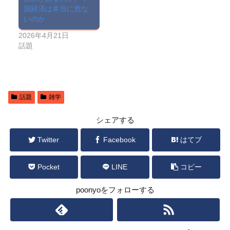
国経済は本当に危な
いのか
2026年4月21日
話題
話題
雑学
シェアする
Twitter
Facebook
はてブ
Pocket
LINE
コピー
poonyoをフォローする