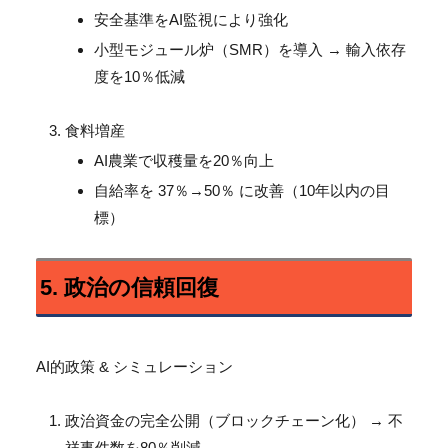
安全基準をAI監視により強化
小型モジュール炉（SMR）を導入 → 輸入依存
度を10％低減
食料増産
AI農業で収穫量を20％向上
自給率を 37％→50％ に改善（10年以内の目
標）
5. 政治の信頼回復
AI的政策 & シミュレーション
政治資金の完全公開（ブロックチェーン化） → 不
祥事件数を80％削減