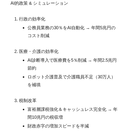
AI的政策 & シミュレーション
行政の効率化
公務員業務の30％をAI自動化 → 年間5兆円の
コスト削減
医療・介護の効率化
AI診断導入で医療費を5％削減 → 年間2.5兆円
節約
ロボット介護普及で介護職員不足（30万人）
を補填
税制改革
富裕層課税強化＆キャッシュレス完全化 → 年
間10兆円の税収増
財政赤字の増加スピードを半減