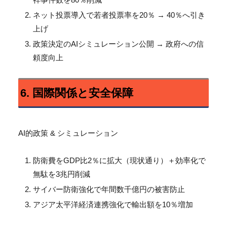
ネット投票導入で若者投票率を20％ → 40％へ引き
上げ
政策決定のAIシミュレーション公開 → 政府への信
頼度向上
6. 国際関係と安全保障
AI的政策 & シミュレーション
防衛費をGDP比2％に拡大（現状通り）＋
効率化で
無駄を3兆円削減
サイバー防衛強化で年間数千億円の被害防止
アジア太平洋経済連携強化で輸出額を10％増加