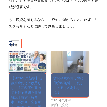
る」
として注目を集めましたが、今はトラブル続きで警
戒が必要です。
もし投資を考えるなら、「絶対に儲かる」と思わず、
リ
スクもちゃんと理解して判断しましょう。
関連
【2026年最新版】老
賃貸や家を買う際に
後資金だけでは足り
仲介料無料ってたま
ない？高齢者が直面
に見るけどあれな
する住宅問題を徹底
に？
解説｜賃貸・持ち
2024年2月20日
家・孤独死・空き家
節約、投資
までわかりやすく解