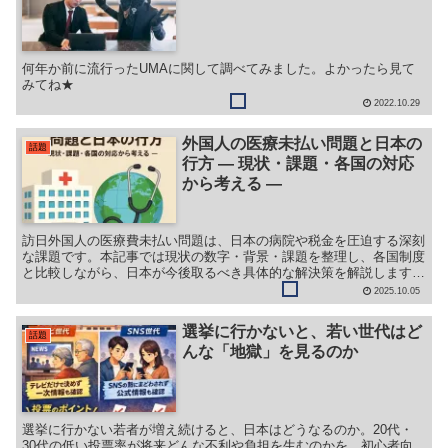
何年か前に流行ったUMAに関して調べてみました。よかったら見て
みてね★
2022.10.29
外国人の医療未払い問題と日本の
話題
行方 ― 現状・課題・各国の対応
から考える ―
訪日外国人の医療費未払い問題は、日本の病院や税金を圧迫する深刻
な課題です。本記事では現状の数字・背景・課題を整理し、各国制度
と比較しながら、日本が今後取るべき具体的な解決策を解説します。
観光立国と医療制度維持の両立を考える必読の内容です。
2025.10.05
選挙に行かないと、若い世代はど
話題
んな「地獄」を見るのか
選挙に行かない若者が増え続けると、日本はどうなるのか。20代・
30代の低い投票率が将来どんな不利や負担を生むのかを、初心者向