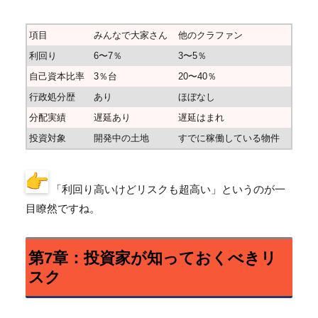
項目
みんなで大家さん
他のクラファン
利回り
6〜7％
3〜5％
自己資本比率
3％台
20〜40％
行政処分歴
あり
ほぼなし
分配実績
遅延あり
遅延はまれ
投資対象
開発中の土地
すでに稼働している物件
「利回り高いけどリスクも超高い」というのが一
目瞭然ですね。
第7章：投資家が知っておくべきリ
スク