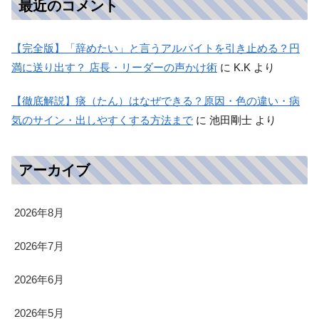
最近のコメント
【完全版】「辞めたい」と言うアルバイトを引き止める？円
満に送り出す？ 店長・リーダーの声かけ術
に
K.K
より
【徹底解説】痰（たん）はなぜできる？原因・色の違い・病
気のサイン・出しやすくする方法まで
に
池田剛士
より
アーカイブ
2026年8月
2026年7月
2026年6月
2026年5月