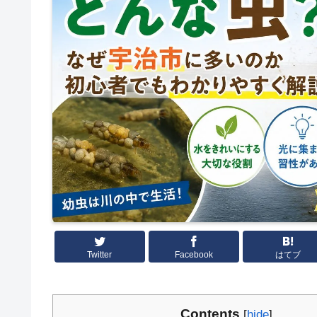
Twitter
Facebook
はてブ
Contents
[
hide
]