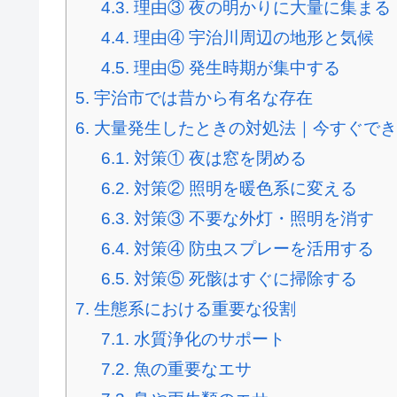
4.3.
理由③ 夜の明かりに大量に集まる
4.4.
理由④ 宇治川周辺の地形と気候
4.5.
理由⑤ 発生時期が集中する
5.
宇治市では昔から有名な存在
6.
大量発生したときの対処法｜今すぐでき
6.1.
対策① 夜は窓を閉める
6.2.
対策② 照明を暖色系に変える
6.3.
対策③ 不要な外灯・照明を消す
6.4.
対策④ 防虫スプレーを活用する
6.5.
対策⑤ 死骸はすぐに掃除する
7.
生態系における重要な役割
7.1.
水質浄化のサポート
7.2.
魚の重要なエサ