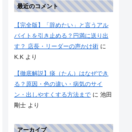
最近のコメント
【完全版】「辞めたい」と言うアル
バイトを引き止める？円満に送り出
す？ 店長・リーダーの声かけ術
に
K.K
より
【徹底解説】痰（たん）はなぜでき
る？原因・色の違い・病気のサイ
ン・出しやすくする方法まで
に
池田
剛士
より
アーカイブ