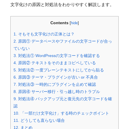
文字化けの原因と対処法をわかりやすく解説します。
Contents
[
hide
]
1.
そもそも文字化けの正体とは？
2.
原因① データベースやファイルの文字コードが合っ
ていない
3.
対処法① WordPressの文字コードを確認する
4.
原因② テキストをそのままコピペしている
5.
対処法② 一度プレーンテキストにしてから貼る
6.
原因③ テーマ・プラグインが古い or 不具合
7.
対処法③ 一時的にプラグインを止めて確認
8.
原因④ サーバー移行・引っ越し時のトラブル
9.
対処法④ バックアップ元と復元先の文字コードを確
認
10.
「一部だけ文字化け」する時のチェックポイント
11.
どうしても直らない場合
12.
まとめ