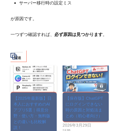
サーバー移行時の設定ミス
が原因です。
一つずつ確認すれば、
必ず原因は見つかります
。
関連
【2025年最新版】日
【保存版】ChatGPT
本人におすすめのAI
にログインできない
アプリ5選｜得意分
時の原因と対処法ま
野・使い方・無料版
とめ（初心者向け）
との違いも比較解
2026年3月29日
説！
話題