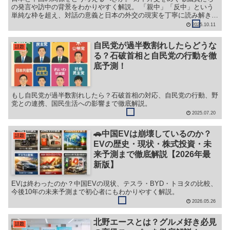
の発言や訪中の背景をわかりやすく解説。 「親中」「反中」という
単純な枠を超え、対話の意義と日本の外交の現実を丁寧に読み解きま
す。
2025.10.11
自民党が過半数割れしたらどうな
話題
る？石破首相と自民党の行動を徹
底予測！
もし自民党が過半数割れしたら？石破首相の対応、自民党の行動、野
党との連携、国民生活への影響まで徹底解説。
2025.07.20
🚗中国EVは崩壊しているのか？
話題
EVの歴史・現状・株式投資・未
来予測まで徹底解説【2026年最
新版】
EVは終わったのか？中国EVの現状、テスラ・BYD・トヨタの比較、
今後10年の未来予測まで初心者にもわかりやすく解説。
2026.05.26
北野エースとは？グルメ好き必見
話題