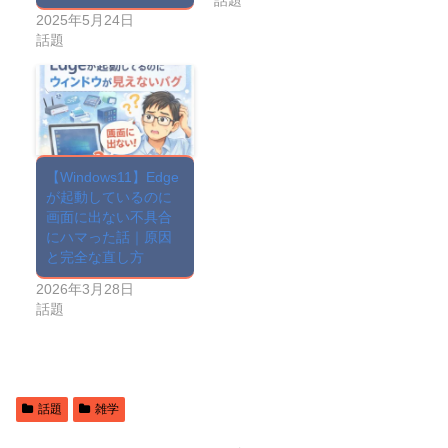
2025年5月24日
話題
【Windows11】Edge
が起動しているのに
画面に出ない不具合
にハマった話｜原因
と完全な直し方
2026年3月28日
話題
話題
雑学