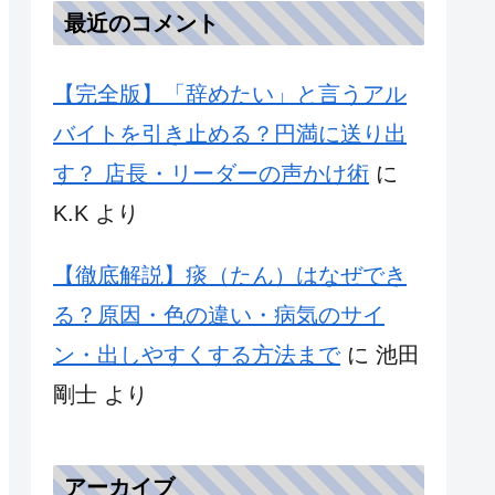
最近のコメント
【完全版】「辞めたい」と言うアル
バイトを引き止める？円満に送り出
す？ 店長・リーダーの声かけ術
に
K.K
より
【徹底解説】痰（たん）はなぜでき
る？原因・色の違い・病気のサイ
ン・出しやすくする方法まで
に
池田
剛士
より
アーカイブ