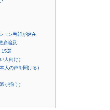
い
ッション番組が健在
も徹底追及
」15選
たい人向け）
（本人の声を聞ける）
性派が揃う）