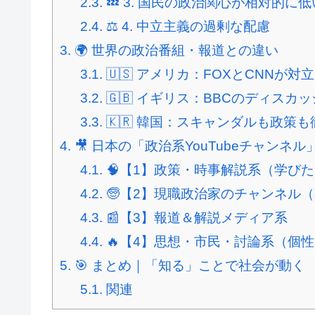
2.3.
💤 3. 国民の政治関心が相対的に低
2.4.
⚖ 4. 中立主義の過剰な配慮
3.
🌍 世界の政治番組・報道との違い
3.1.
🇺🇸 アメリカ：FOXとCNNが対立
3.2.
🇬🇧 イギリス：BBCのディスカ
3.3.
🇰🇷 韓国：スキャンダルも政策
4.
🎥 日本の「政治系YouTubeチャンネル
4.1.
🧠【1】政策・時事解説系（学び
4.2.
🧓【2】現職政治家のチャンネル
4.3.
📰【3】報道＆解説メディア系
4.4.
🔥【4】思想・市民・討論系（個
5.
🎯 まとめ｜「知る」ことで社会が動く
5.1.
関連