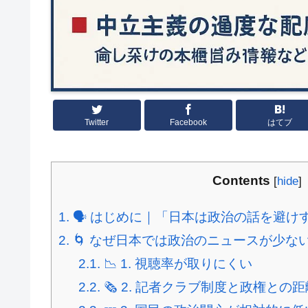
Twitter
Facebook
はてブ
Contents
[
hide
]
1.
🗣 はじめに｜「日本は政治の話を避け
2.
🌀 なぜ日本では政治のニュースが少な
2.1.
📉 1. 視聴率が取りにくい
2.2.
🗞 2. 記者クラブ制度と政権との距