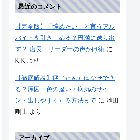
最近のコメント
【完全版】「辞めたい」と言うアル
バイトを引き止める？円満に送り出
す？ 店長・リーダーの声かけ術
に
K.K
より
【徹底解説】痰（たん）はなぜでき
る？原因・色の違い・病気のサイ
ン・出しやすくする方法まで
に
池田
剛士
より
アーカイブ