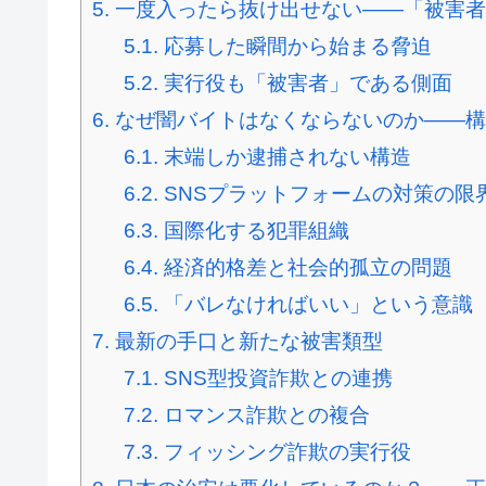
5.
一度入ったら抜け出せない――「被害者
5.1.
応募した瞬間から始まる脅迫
5.2.
実行役も「被害者」である側面
6.
なぜ闇バイトはなくならないのか――構
6.1.
末端しか逮捕されない構造
6.2.
SNSプラットフォームの対策の限
6.3.
国際化する犯罪組織
6.4.
経済的格差と社会的孤立の問題
6.5.
「バレなければいい」という意識
7.
最新の手口と新たな被害類型
7.1.
SNS型投資詐欺との連携
7.2.
ロマンス詐欺との複合
7.3.
フィッシング詐欺の実行役