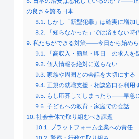
8.
日本の治安は悪化しているのか？――正
の良さを誇る日本
8.1.
しかし「新型犯罪」は確実に増加
8.2.
「知らなかった」では済まない時
9.
私たちができる対策――今日から始めら
9.1.
「高収入・簡単・即日」の求人を
9.2.
個人情報を絶対に送らない
9.3.
家族や周囲との会話を大切にする
9.4.
正規の就職支援・相談窓口を利用
9.5.
もし応募してしまったら――早急
9.6.
子どもへの教育・家庭での会話
10.
社会全体で取り組むべき課題
10.1.
プラットフォーム企業への責任
10.2.
警察・行政の取り組み