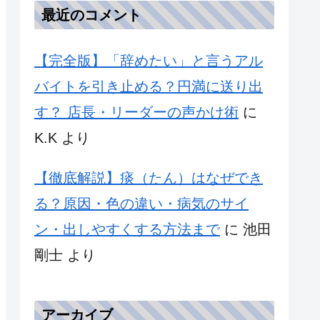
最近のコメント
【完全版】「辞めたい」と言うアル
バイトを引き止める？円満に送り出
す？ 店長・リーダーの声かけ術
に
K.K
より
【徹底解説】痰（たん）はなぜでき
る？原因・色の違い・病気のサイ
ン・出しやすくする方法まで
に
池田
剛士
より
アーカイブ