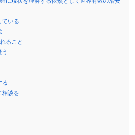
確に現状を理解する依然として世界有数の治安
している
代
れること
疑う
する
に相談を