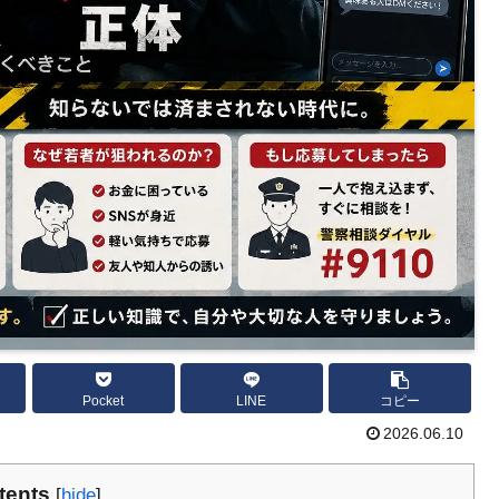
Pocket
LINE
コピー
2026.06.10
tents
[
hide
]