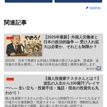
poonyo
関連記事
【2025年最新】外国人労働者と
未分類
日本の政治的論争 ― 受け入れ拡
大は必要か、それとも制限か？
2025年、日本で再燃する外国人労働者の受け入れ論争。賛成派・反
対派の主張を整理し、今後の日本社会の課題と展望を解説します。
2025.08.12
【個人投資家テスタさんとは？】
未分類
波乱の人生から100億円プレイヤ
ーへ — 生い立ち・投資手法・逸話・現在の投資先も丸
わかり！
個人投資家テスタさんの生い立ちから100億円プレイヤーになるまで
の道のりを徹底解説！投資スタイル・現在の投資先・感動的な逸話・
社会貢献活動まで網羅。初心者にも学びの多い内容です。