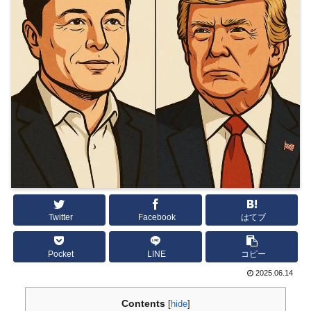
Twitter
Facebook
はてブ
Pocket
LINE
コピー
2025.06.14
Contents
[
hide
]