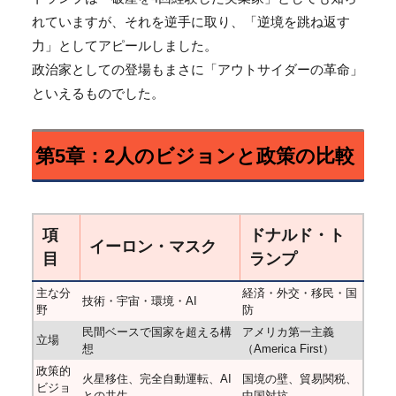
れていますが、それを逆手に取り、「逆境を跳ね返す
力」としてアピールしました。
政治家としての登場もまさに「アウトサイダーの革命」
といえるものでした。
第5章：2人のビジョンと政策の比較
項
ドナルド・ト
イーロン・マスク
目
ランプ
主な分
経済・外交・移民・国
技術・宇宙・環境・AI
野
防
民間ベースで国家を超える構
アメリカ第一主義
立場
想
（America First）
政策的
火星移住、完全自動運転、AI
国境の壁、貿易関税、
ビジョ
との共生
中国対抗