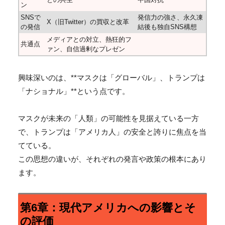
ン
SNSで
発信力の強さ、永久凍
X（旧Twitter）の買収と改革
の発信
結後も独自SNS構想
メディアとの対立、熱狂的フ
共通点
ァン、自信過剰なプレゼン
興味深いのは、**マスクは「グローバル」、トランプは
「ナショナル」**という点です。
マスクが未来の「人類」の可能性を見据えている一方
で、トランプは「アメリカ人」の安全と誇りに焦点を当
てている。
この思想の違いが、それぞれの発言や政策の根本にあり
ます。
第6章：現代アメリカへの影響とそ
の評価