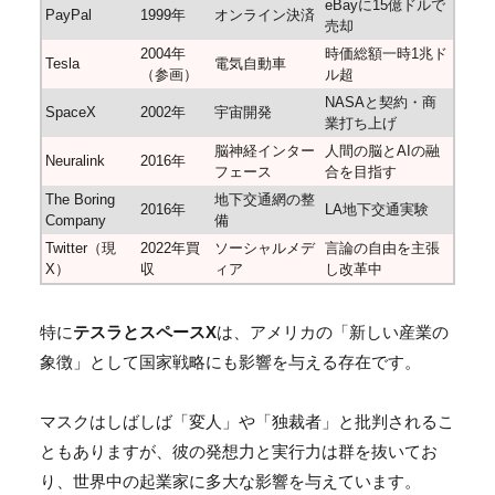
eBayに15億ドルで
PayPal
1999年
オンライン決済
売却
2004年
時価総額一時1兆ド
Tesla
電気自動車
（参画）
ル超
NASAと契約・商
SpaceX
2002年
宇宙開発
業打ち上げ
脳神経インター
人間の脳とAIの融
Neuralink
2016年
フェース
合を目指す
The Boring
地下交通網の整
2016年
LA地下交通実験
Company
備
Twitter（現
2022年買
ソーシャルメデ
言論の自由を主張
X）
収
ィア
し改革中
特に
テスラとスペースX
は、アメリカの「新しい産業の
象徴」として国家戦略にも影響を与える存在です。
マスクはしばしば「変人」や「独裁者」と批判されるこ
ともありますが、彼の発想力と実行力は群を抜いてお
り、世界中の起業家に多大な影響を与えています。