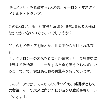
現代アメリカを象徴する2人の男、
イーロン・マスク
と
ドナルド・トランプ
。
この2人ほど、激しい支持と反発を同時に集める人物は
なかなかいないのではないでしょうか？
どちらもメディアを賑わせ、世界中から注目される存
在。
「テクノロジーの未来を背負う起業家」と「既得権益に
挑戦する政治家」——一見すると全く違う立ち位置にい
るようでいて、実はある種の共通点を持っています。
このブログでは、そんな2人の
生い立ち
、
経営者として
の実績
、そして
未来に向けたビジョンや政策
を掘り下げ
ていきます。