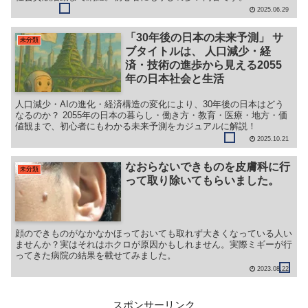
2025.06.29
「30年後の日本の未来予測」 サ
未分類
ブタイトルは、 人口減少・経
済・技術の進歩から見える2055
年の日本社会と生活
人口減少・AIの進化・経済構造の変化により、30年後の日本はどう
なるのか？ 2055年の日本の暮らし・働き方・教育・医療・地方・価
値観まで、初心者にもわかる未来予測をカジュアルに解説！
2025.10.21
なおらないできものを皮膚科に行
未分類
って取り除いてもらいました。
顔のできものがなかなかほっておいても取れず大きくなっている人い
ませんか？実はそれはホクロが原因かもしれません。実際ミギーが行
ってきた病院の結果を載せてみました。
2023.08.22
スポンサーリンク