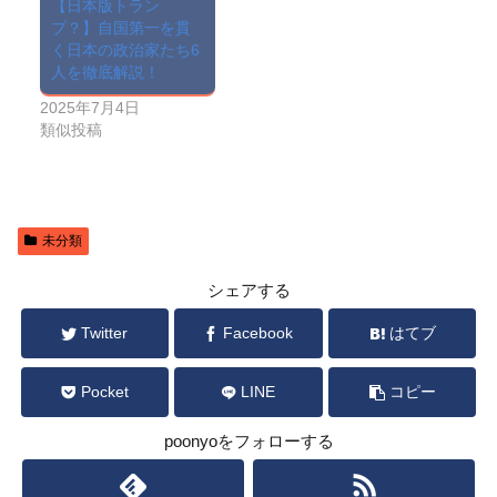
【日本版トラン
プ？】自国第一を貫
く日本の政治家たち6
人を徹底解説！
2025年7月4日
類似投稿
未分類
シェアする
Twitter
Facebook
はてブ
Pocket
LINE
コピー
poonyoをフォローする