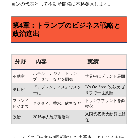
ョンの代表として不動産開発に本格参入します。
第4章：トランプのビジネス戦略と
政治進出
分野
内容
実績
ホテル、カジノ、トラン
不動産
世界中にブランド展開
プ・タワーなどを開発
『アプレンティス』でスタ
“You’re fired!”の決めゼ
テレビ
ーに
リフで一世風靡
ブランド
トランプブランドを商
ネクタイ、香水、飲料など
ビジネス
標化
米国第45代大統領に就
政治
2016年大統領選勝利
任
トランプは「破産を4回経験した実業家」としても知ら