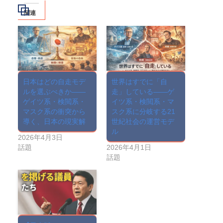
関連
日本はどの自走モデ
世界はすでに「自
ルを選ぶべきか――
走」している――ゲ
ゲイツ系・検閲系・
イツ系・検閲系・マ
マスク系の衝突から
スク系に分岐する21
導く、日本の現実解
世紀社会の運営モデ
ル
2026年4月3日
話題
2026年4月1日
話題