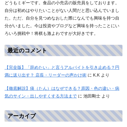
どうもミギーです。食品の小売店の販売員をしております。
自分は初めはやりたいことがない人間だと思い込んでいまし
た。ただ、自分を見つめなおした際になんでも興味を持つ自
分がいました。今は投資やブログなど興味を持ったことにい
ろいろ挑戦中！将棋も激よわですが大好きです。
最近のコメント
【完全版】「辞めたい」と言うアルバイトを引き止める？円
満に送り出す？ 店長・リーダーの声かけ術
に
K.K
より
【徹底解説】痰（たん）はなぜできる？原因・色の違い・病
気のサイン・出しやすくする方法まで
に
池田剛士
より
アーカイブ