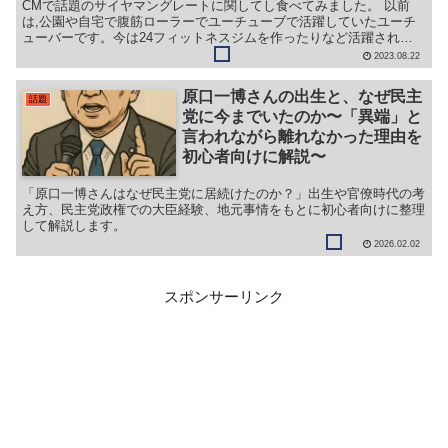
CMで話題のサイヤマングレートに関してし食べてみました。 以前
は,公園や自宅で腹筋ローラーでユーチューブで活躍していたユーチ
ューバーです。今は24フィットネスジムを作ったりなど活躍されて
いるNo筋トレユーチューバーです
2023.08.22
原口一博さんの出生と、なぜ民主
話題
党に今までいたのか〜「異端」と
言われながら離れなかった理由を
初心者向けに解説〜
「原口一博さんはなぜ民主党に居続けたのか？」出生や官僚時代の考
え方、民主党政権での大臣経験、地元事情をもとに初心者向けに整理
して解説します。
2026.02.02
スポンサーリンク