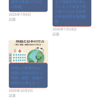
槻市の産後ケアホテ
る？現役世代が支え
ル制度」
ているって本当？初
心者でもわかる日本
2025年7月6日
の年金制度を徹底解
話題
説
2026年7月24日
話題
外国人の医療未払い
問題と日本の行方 ―
現状・課題・各国の
対応から考える ―
2025年10月5日
話題