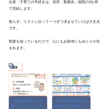
出産・子育ての手続きは、役所・勤務先・
病院の3か所
で完結します。
焦らず、リストに沿って一つずつ済ませていけば大丈夫
です。
制度を知っているだけで、心にもお財布にもゆとりが生
まれます。
関連
「妊娠安定期にこそ
【2026年最新版】年
知っておきたい！高
金は本当に破綻す