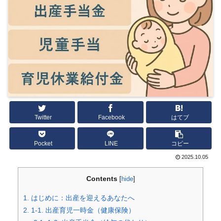
Twitter
Facebook
はてブ
Pocket
LINE
コピー
2025.10.05
Contents
[
hide
]
1.
はじめに：出産を迎えるあなたへ
2.
1-1. 出産育児一時金（健康保険）