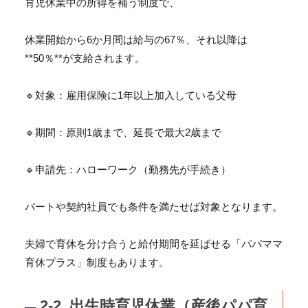
育児休業中の所得を補う制度で、
休業開始から6か月間は給与の67％、それ以降は
**50％**
が支給されます。
🔹対象：雇用保険に1年以上加入している父母
🔹期間：原則1歳まで、延長で最大2歳まで
🔹申請先：ハローワーク（勤務先が手続き）
パートや契約社員でも条件を満たせば対象となります。
夫婦で育休を分け合うと給付期間を延ばせる「
パパママ
育休プラス」制度もあります。
2-2. 出生時育児休業（産後パパ育