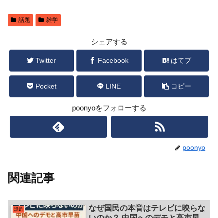
話題
雑学
シェアする
Twitter
Facebook
はてブ
Pocket
LINE
コピー
poonyoをフォローする
poonyo
関連記事
なぜ国民の本音はテレビに映らな
話題
いのか？ 中国へのデモと高市早