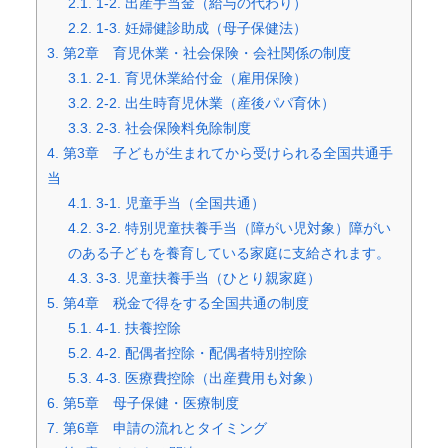
2.1.
1-2. 出産手当金（給与の代わり）
2.2.
1-3. 妊婦健診助成（母子保健法）
3.
第2章 育児休業・社会保険・会社関係の制度
3.1.
2-1. 育児休業給付金（雇用保険）
3.2.
2-2. 出生時育児休業（産後パパ育休）
3.3.
2-3. 社会保険料免除制度
4.
第3章 子どもが生まれてから受けられる全国共通手
当
4.1.
3-1. 児童手当（全国共通）
4.2.
3-2. 特別児童扶養手当（障がい児対象）障がい
のある子どもを養育している家庭に支給されます。
4.3.
3-3. 児童扶養手当（ひとり親家庭）
5.
第4章 税金で得をする全国共通の制度
5.1.
4-1. 扶養控除
5.2.
4-2. 配偶者控除・配偶者特別控除
5.3.
4-3. 医療費控除（出産費用も対象）
6.
第5章 母子保健・医療制度
7.
第6章 申請の流れとタイミング