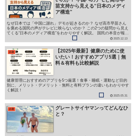
苗支持から見える“日本のメディ
ア構造”
なぜ日本では「中国に謝れ」デモが起きるのか？ なぜ高市早苗さん
を褒める国民の声がテレビに映らないのか？ この2つの疑問から見え
てくる“日本のメディア構造”をわかりやすく解説。 国民の本音が報道
されない理由、テレビの編集方針、世論誘導の仕組みまで初心者にも
2025.12.13
理解しやすくまとめたブログ記事です。
【2025年最新】健康のために使
話題
いたい！おすすめアプリ5選｜無
料＆有料も比較解説
健康管理におすすめのアプリを5つ厳選！食事・睡眠・運動など目的
別に、メリット・デメリット・無料と有料プランの違いもわかりやす
く解説！
2025.05.31
グレートサイヤマンってどんなひ
話題
と？