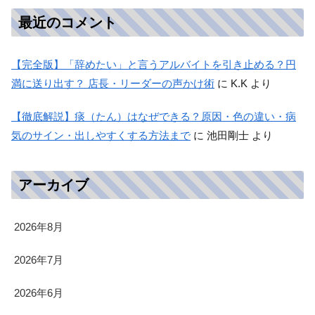
最近のコメント
【完全版】「辞めたい」と言うアルバイトを引き止める？円
満に送り出す？ 店長・リーダーの声かけ術
に
K.K
より
【徹底解説】痰（たん）はなぜできる？原因・色の違い・病
気のサイン・出しやすくする方法まで
に
池田剛士
より
アーカイブ
2026年8月
2026年7月
2026年6月