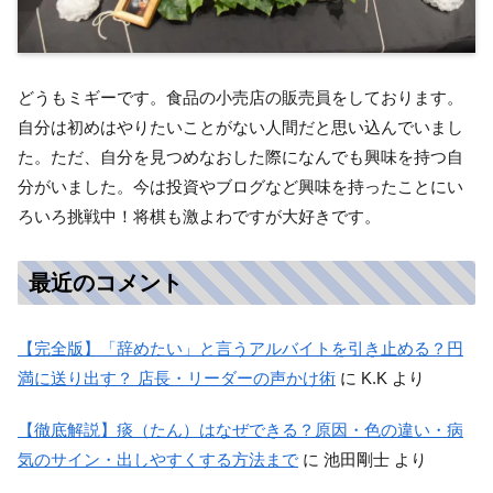
どうもミギーです。食品の小売店の販売員をしております。
自分は初めはやりたいことがない人間だと思い込んでいまし
た。ただ、自分を見つめなおした際になんでも興味を持つ自
分がいました。今は投資やブログなど興味を持ったことにい
ろいろ挑戦中！将棋も激よわですが大好きです。
最近のコメント
【完全版】「辞めたい」と言うアルバイトを引き止める？円
満に送り出す？ 店長・リーダーの声かけ術
に
K.K
より
【徹底解説】痰（たん）はなぜできる？原因・色の違い・病
気のサイン・出しやすくする方法まで
に
池田剛士
より