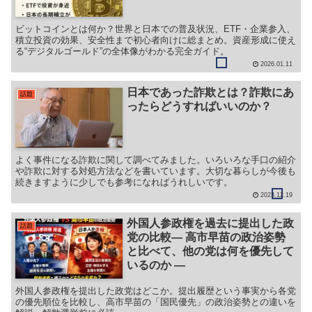
ビットコインとは何か？世界と日本での普及状況、ETF・企業参入、
積立投資の効果、安全性まで初心者向けに総まとめ。資産形成に使え
る“デジタルゴールド”の全体像がわかる完全ガイド。
2026.01.11
日本であった詐欺とは？詐欺にあ
話題
ったらどうすればいいのか？
よく事件になる詐欺に関して調べてみました。いろいろな手口の紹介
や詐欺に対する対処方法などを書いています。大切な暮らしが今後も
続きますように少しでも参考になればうれしいです。
2023.12.19
外国人参政権を過去に提出した政
話題
党の比較― 高市早苗の政治姿勢
と比べて、他の党は何を優先して
いるのか ―
外国人参政権を提出した政党はどこか。提出履歴という事実から各党
の優先順位を比較し、高市早苗の「国民優先」の政治姿勢との違いを