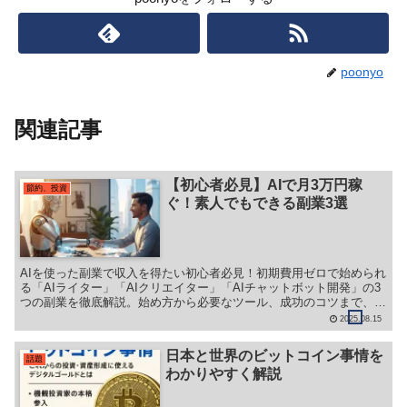
poonyo
関連記事
【初心者必見】AIで月3万円稼
節約、投資
ぐ！素人でもできる副業3選
AIを使った副業で収入を得たい初心者必見！初期費用ゼロで始められ
る「AIライター」「AIクリエイター」「AIチャットボット開発」の3
つの副業を徹底解説。始め方から必要なツール、成功のコツまで、素
人でも今日から始められる方法をすべて紹介します。
2025.08.15
日本と世界のビットコイン事情を
話題
わかりやすく解説