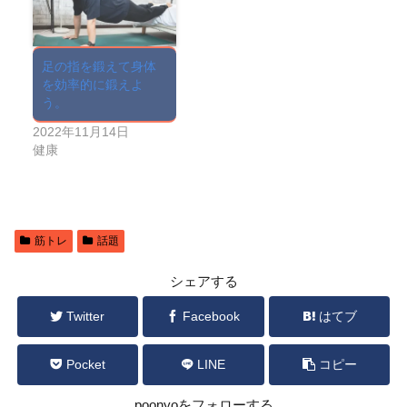
足の指を鍛えて身体
を効率的に鍛えよ
う。
2022年11月14日
健康
筋トレ
話題
シェアする
Twitter
Facebook
はてブ
Pocket
LINE
コピー
poonyoをフォローする