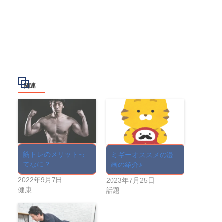
関連
筋トレのメリットっ
ミギーオススメの漫
てなに？
画の紹介♪
2022年9月7日
2023年7月25日
健康
話題