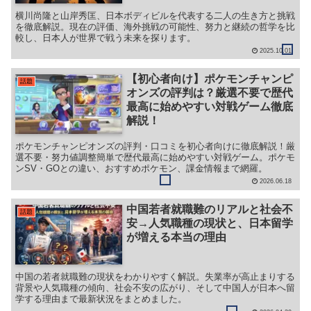
横川尚隆と山岸秀匡、日本ボディビルを代表する二人の生き方と挑戦
を徹底解説。現在の評価、海外挑戦の可能性、努力と継続の哲学を比
較し、日本人が世界で戦う未来を探ります。
2025.10.01
【初心者向け】ポケモンチャンピ
話題
オンズの評判は？厳選不要で歴代
最高に始めやすい対戦ゲーム徹底
解説！
ポケモンチャンピオンズの評判・口コミを初心者向けに徹底解説！厳
選不要・努力値調整簡単で歴代最高に始めやすい対戦ゲーム。ポケモ
ンSV・GOとの違い、おすすめポケモン、課金情報まで網羅。
2026.06.18
中国若者就職難のリアルと社会不
話題
安→人気職種の現状と、日本留学
が増える本当の理由
中国の若者就職難の現状をわかりやすく解説。失業率が高止まりする
背景や人気職種の傾向、社会不安の広がり、そして中国人が日本へ留
学する理由まで最新状況をまとめました。