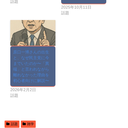
話題
2025年10月11日
話題
原口一博さんの出生
と、なぜ民主党に今
までいたのか〜「異
端」と言われながら
離れなかった理由を
初心者向けに解説〜
2026年2月2日
話題
話題
雑学