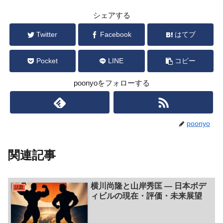
シェアする
Twitter
Facebook
はてブ
Pocket
LINE
コピー
poonyoをフォローする
poonyo
関連記事
横川尚隆と山岸秀匡 ― 日本ボデ
話題
ィビルの現在・評価・未来展望