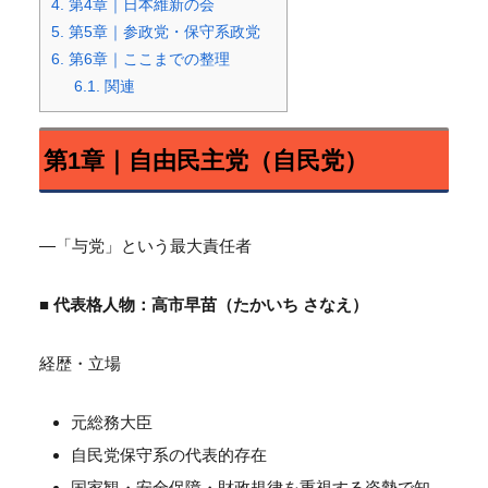
4.
第4章｜日本維新の会
5.
第5章｜参政党・保守系政党
6.
第6章｜ここまでの整理
6.1.
関連
第1章｜自由民主党（自民党）
―「与党」という最大責任者
■ 代表格人物：高市早苗（たかいち さなえ）
経歴・立場
元総務大臣
自民党保守系の代表的存在
国家観・安全保障・財政規律を重視する姿勢で知