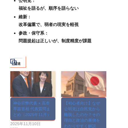
公明党：
福祉を語るが、順序を語らない
維新：
改革偏重で、弱者の現実を軽視
参政・保守系：
問題提起は正しいが、制度精度が課題
関連
神谷宗幣代表 × 高市
【初心者向け】なぜ
早苗首相 代表質問ま
公明党は自民党から
とめ（2025年11月）
離脱したのか？その
理由と政治の裏側を
2025年11月10日
わかりやすく解説