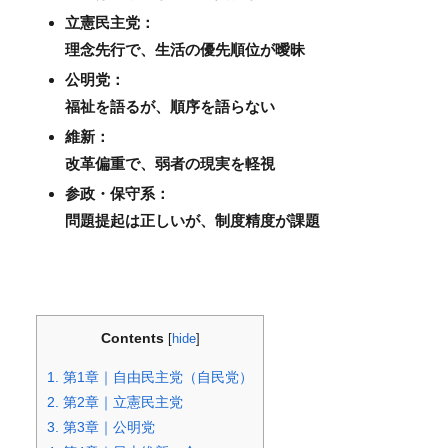
立憲民主党：
理念先行で、生活の優先順位が曖昧
公明党：
福祉を語るが、順序を語らない
維新：
改革偏重で、弱者の現実を軽視
参政・保守系：
問題提起は正しいが、制度精度が課題
Contents
[
hide
]
1.
第1章｜自由民主党（自民党）
2.
第2章｜立憲民主党
3.
第3章｜公明党