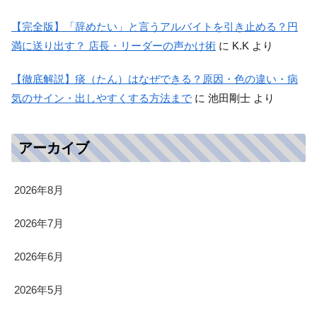
【完全版】「辞めたい」と言うアルバイトを引き止める？円
満に送り出す？ 店長・リーダーの声かけ術
に
K.K
より
【徹底解説】痰（たん）はなぜできる？原因・色の違い・病
気のサイン・出しやすくする方法まで
に
池田剛士
より
アーカイブ
2026年8月
2026年7月
2026年6月
2026年5月