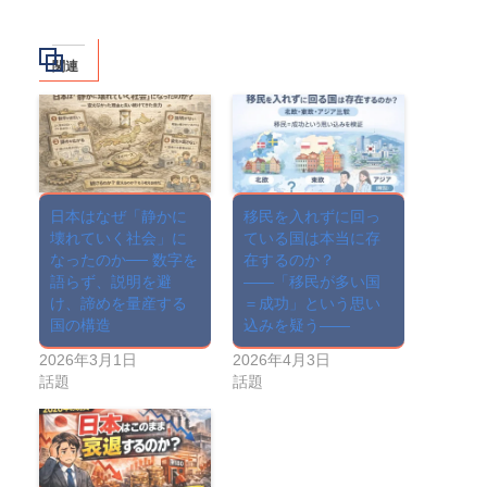
関連
日本はなぜ「静かに
移民を入れずに回っ
壊れていく社会」に
ている国は本当に存
なったのか── 数字を
在するのか？
語らず、説明を避
――「移民が多い国
け、諦めを量産する
＝成功」という思い
国の構造
込みを疑う――
2026年3月1日
2026年4月3日
話題
話題