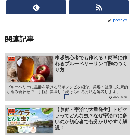
poonyo
関連記事
🍇🍏初心者でも作れる！簡単に作
話題
れるブルーベリーリンゴ酢のつく
り方
ブルーベリーに黒酢を漬ける簡単レシピを紹介。美容・健康に効果的
な組み合わせで、手軽に美味しく続けられる方法を解説します。
2025.06.29
【京都・宇治で大量発生】トビケ
話題
ラってどんな虫？なぜ宇治市に多
いのか初心者でも分かりやすく解
説！