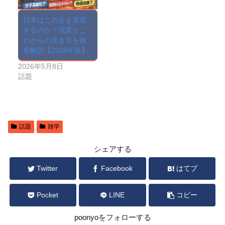
日本はこのまま衰退
するのか？現実とこ
れからの生き方を徹
底解説【2026年版】
2026年5月8日
話題
話題
雑学
シェアする
Twitter
Facebook
はてブ
Pocket
LINE
コピー
poonyoをフォローする