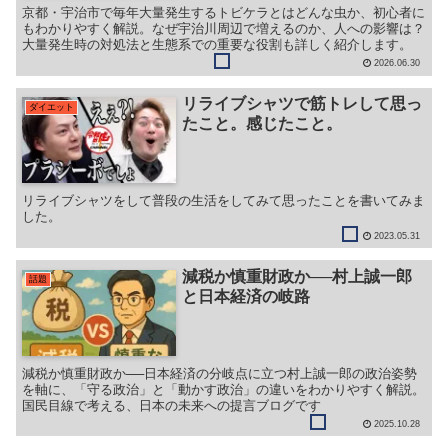
京都・宇治市で毎年大量発生するトビケラとはどんな虫か、初心者に
もわかりやすく解説。なぜ宇治川周辺で増えるのか、人への影響は？
大量発生時の対処法と生態系での重要な役割も詳しく紹介します。
2026.06.30
リライブシャツで筋トレして思っ
ダイエット
たこと。感じたこと。
リライブシャツをして普段の生活をしてみて思ったことを書いてみま
した。
2023.05.31
減税か慎重財政か──村上誠一郎
話題
と日本経済の岐路
減税か慎重財政か──日本経済の分岐点に立つ村上誠一郎の政治姿勢
を軸に、「守る政治」と「動かす政治」の違いをわかりやすく解説。
国民目線で考える、日本の未来への提言ブログです
2025.10.28