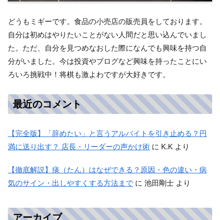
どうもミギーです。食品の小売店の販売員をしております。
自分は初めはやりたいことがない人間だと思い込んでいまし
た。ただ、自分を見つめなおした際になんでも興味を持つ自
分がいました。今は投資やブログなど興味を持ったことにい
ろいろ挑戦中！将棋も激よわですが大好きです。
最近のコメント
【完全版】「辞めたい」と言うアルバイトを引き止める？円
満に送り出す？ 店長・リーダーの声かけ術
に
K.K
より
【徹底解説】痰（たん）はなぜできる？原因・色の違い・病
気のサイン・出しやすくする方法まで
に
池田剛士
より
アーカイブ