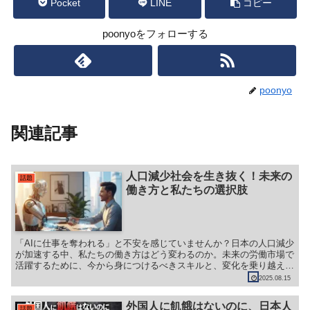
Pocket
LINE
コピー
poonyoをフォローする
poonyo
関連記事
人口減少社会を生き抜く！未来の
話題
働き方と私たちの選択肢
「AIに仕事を奪われる」と不安を感じていませんか？日本の人口減少
が加速する中、私たちの働き方はどう変わるのか。未来の労働市場で
活躍するために、今から身につけるべきスキルと、変化を乗り越える
ための具体的な方法を解説します。
2025.08.15
外国人に飢餓はないのに、日本人
話題