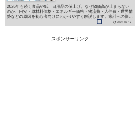
2026年も続く食品や紙、日用品の値上げ。なぜ物価高が止まらない
のか、円安・原材料価格・エネルギー価格・物流費・人件費・世界情
勢などの原因を初心者向けにわかりやすく解説します。家計への影響
や今後の見通し、値下がりする可能性についても詳しく紹介します。
2026.07.17
スポンサーリンク