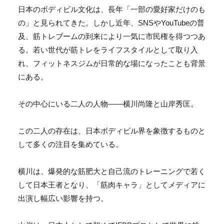
日本のボディビル文化は、長年「一部の愛好家だけのも
の」
と見られてきた。しかし近年、SNSやYouTubeの普
及、
筋トレブームの到来により一気に市民権を得つつあ
る。
若い世代が筋トレをライフスタイルとして取り入
れ、
フィットネスジムが日常的な場になったことも背景
にある。
その中心にいる二人の人物――横川尚隆と山岸秀匡。
この二人の存在は、
日本ボディビル界を象徴するものと
して多くの注目を集めている。
横川は、
爆発的な筋肥大と自己流のトレーニングで若く
して日本王者となり
、「筋肉キャラ」としてメディアに
出演し幅広い影響を持つ。