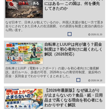
にはある― この国は、何を優先
してきたのか
なぜ日本で、日本人が飢えているのか。外国人支援が進む一方で置き
去りにされてきた日本人の生活困窮。その原因を制度と政治の責任か
ら問い直す。
2026.01.20
自転車とLUUPは何が違う？罰金
話題
制度は？初心者向けに超くわしく
解説（2026対応）
自転車とLUUP（電動キックボード）の違いを初心者向けに徹底解
説。走行ルール、歩道の可否、2026年からの青切符制度、違反時の
罰金・反則金までわかりやすくまとめました。
2026.04.18
【2026年最新版】なぜ値上がり
話題
が止まらないの？食品・紙・日用
品まで高くなる理由を初心者にも
わかりやすく解説