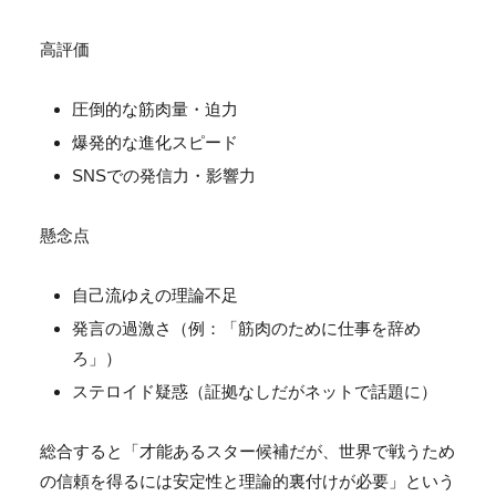
高評価
圧倒的な筋肉量・迫力
爆発的な進化スピード
SNSでの発信力・影響力
懸念点
自己流ゆえの理論不足
発言の過激さ（例：「筋肉のために仕事を辞め
ろ」）
ステロイド疑惑（証拠なしだがネットで話題に）
総合すると「才能あるスター候補だが、
世界で戦うため
の信頼を得るには安定性と理論的裏付けが必要」
という