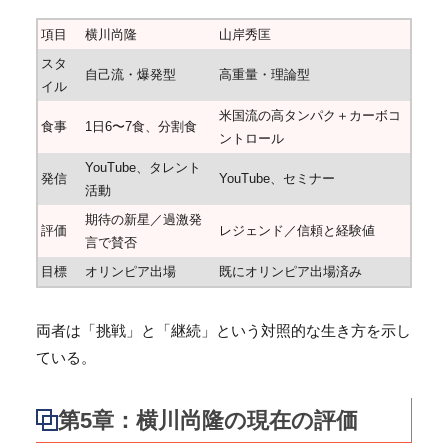
項目
横川尚隆
山岸秀匡
スタ
自己流・爆発型
高重量・理論型
イル
米国流の高タンパク＋カーボコ
食事
1日6〜7食、分割食
ントロール
YouTube、タレント
発信
YouTube、セミナー
活動
期待の新星／過激発
評価
レジェンド／信頼と経験値
言で賛否
目標
オリンピア出場
既にオリンピア出場済み
両者は「挑戦」と「継続」という対照的な生き方を示し
ている。
第5章：横川尚隆の現在の評価