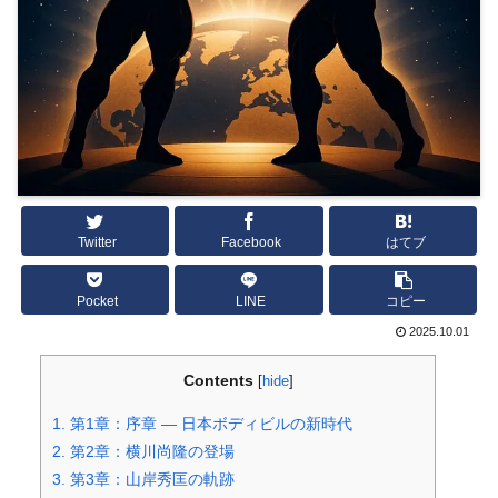
Twitter
Facebook
はてブ
Pocket
LINE
コピー
2025.10.01
Contents
[
hide
]
1.
第1章：序章 ― 日本ボディビルの新時代
2.
第2章：横川尚隆の登場
3.
第3章：山岸秀匡の軌跡