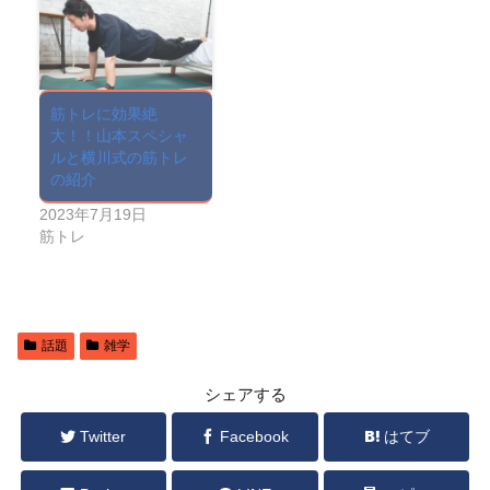
筋トレに効果絶
大！！山本スペシャ
ルと横川式の筋トレ
の紹介
2023年7月19日
筋トレ
話題
雑学
シェアする
Twitter
Facebook
はてブ