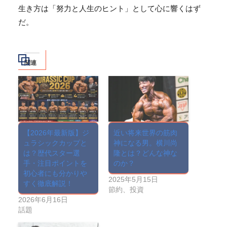
生き方は「
努力と人生のヒント」として心に響くはず
だ。
関連
【2026年最新版】ジ
近い将来世界の筋肉
ュラシックカップと
神になる男。横川尚
は？歴代スター選
隆とは？どんな神な
手・注目ポイントを
のか？
初心者にも分かりや
2025年5月15日
すく徹底解説！
節約、投資
2026年6月16日
話題