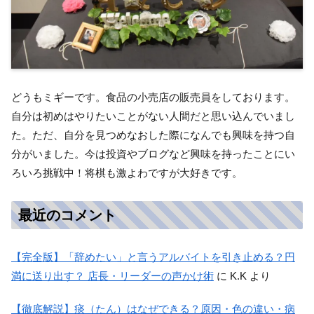
どうもミギーです。食品の小売店の販売員をしております。
自分は初めはやりたいことがない人間だと思い込んでいまし
た。ただ、自分を見つめなおした際になんでも興味を持つ自
分がいました。今は投資やブログなど興味を持ったことにい
ろいろ挑戦中！将棋も激よわですが大好きです。
最近のコメント
【完全版】「辞めたい」と言うアルバイトを引き止める？円
満に送り出す？ 店長・リーダーの声かけ術
に
K.K
より
【徹底解説】痰（たん）はなぜできる？原因・色の違い・病