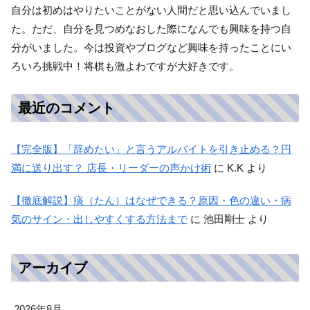
自分は初めはやりたいことがない人間だと思い込んでいまし
た。ただ、自分を見つめなおした際になんでも興味を持つ自
分がいました。今は投資やブログなど興味を持ったことにい
ろいろ挑戦中！将棋も激よわですが大好きです。
最近のコメント
【完全版】「辞めたい」と言うアルバイトを引き止める？円
満に送り出す？ 店長・リーダーの声かけ術
に
K.K
より
【徹底解説】痰（たん）はなぜできる？原因・色の違い・病
気のサイン・出しやすくする方法まで
に
池田剛士
より
アーカイブ
2026年8月