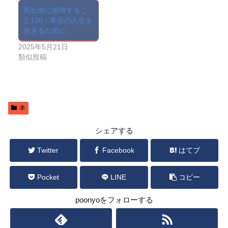
死ぬ前に後悔するこ
と100：本当の人生を
生きるために
2025年5月21日
類似投稿
本
シェアする
Twitter
Facebook
はてブ
Pocket
LINE
コピー
poonyoをフォローする