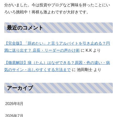
分がいました。今は投資やブログなど興味を持ったことにい
ろいろ挑戦中！将棋も激よわですが大好きです。
最近のコメント
【完全版】「辞めたい」と言うアルバイトを引き止める？円
満に送り出す？ 店長・リーダーの声かけ術
に
K.K
より
【徹底解説】痰（たん）はなぜできる？原因・色の違い・病
気のサイン・出しやすくする方法まで
に
池田剛士
より
アーカイブ
2026年8月
2026年7月