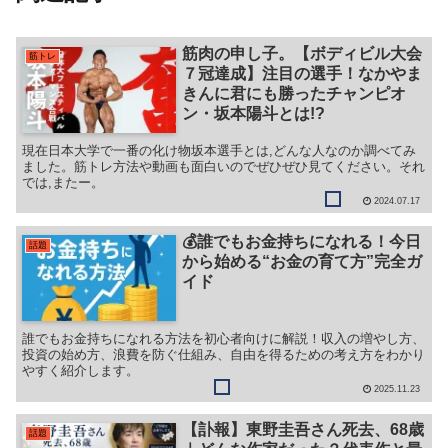
筋肉の申し子。【ボディビル大会
筋トレ
７冠達成】注目の選手！なかやま
きんに君にも勝ったチャンピオ
ン・坂本陽斗とは!?
現在日本大学で一番の化け物坂本選手とは,どんな人なのか調べてみ
ました。筋トレ方法や動画も面白いのでぜひぜひ見てください。それ
では,またー。
2024.07.17
💰誰でもお金持ちになれる！今日
話題
から始める“お金の育て方”完全ガ
イド
誰でもお金持ちになれる方法を初心者向けに解説！収入の増やし方、
投資の始め方、浪費を防ぐ仕組み、自由を得るための考え方をわかり
やすく紹介します。
2025.11.23
【訃報】東野圭吾さん死去、68歳
話題