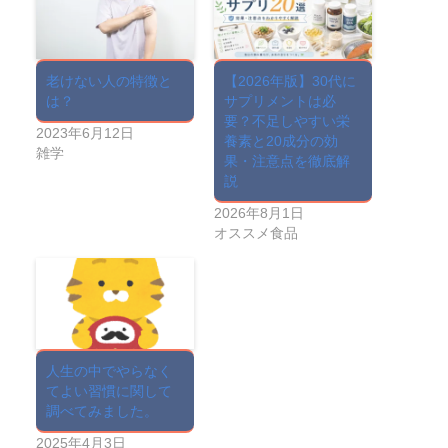
老けない人の特徴と
【2026年版】30代に
は？
サプリメントは必
要？不足しやすい栄
2023年6月12日
養素と20成分の効
雑学
果・注意点を徹底解
説
2026年8月1日
オススメ食品
人生の中でやらなく
てよい習慣に関して
調べてみました。
2025年4月3日