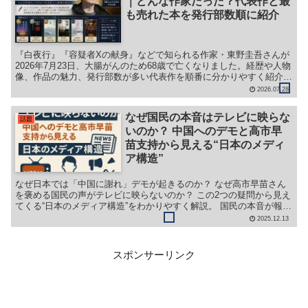
｜どんな作家だった？代表作と最
も売れた本を発行部数順に紹介
『白夜行』『容疑者Xの献身』などで知られる作家・東野圭吾さんが
2026年7月23日、大腸がんのため68歳で亡くなりました。経歴や人物
像、作品の魅力、発行部数が多い代表作を順番に分かりやすく紹介し
ます。
2026.07.28
なぜ国民の本音はテレビに映らな
話題
いのか？ 中国へのデモと高市早
苗支持から見える“日本のメディ
ア構造”
なぜ日本では「中国に謝れ」デモが起きるのか？ なぜ高市早苗さん
を褒める国民の声がテレビに映らないのか？ この2つの疑問から見え
てくる“日本のメディア構造”をわかりやすく解説。 国民の本音が報道
されない理由、テレビの編集方針、世論誘導の仕組みまで初心者にも
2025.12.13
理解しやすくまとめたブログ記事です。
スポンサーリンク