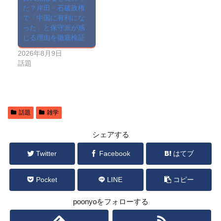
た？岸田・石破政権
で「中国に有利にな
った」と保守派が感
じる理由を徹底検証
2026年8月9日
話題
話題
雑学
シェアする
Twitter
Facebook
はてブ
Pocket
LINE
コピー
poonyoをフォローする