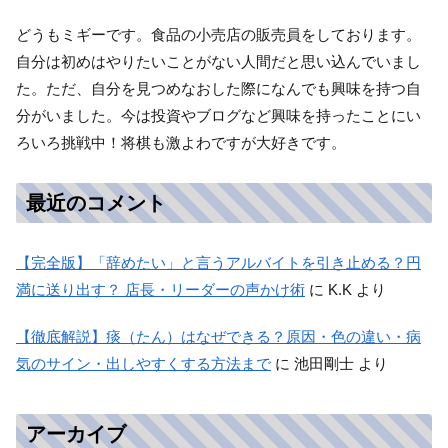
どうもミギーです。食品の小売店の販売員をしております。
自分は初めはやりたいことがない人間だと思い込んでいまし
た。ただ、自分を見つめなおした際になんでも興味を持つ自
分がいました。今は投資やブログなど興味を持ったことにい
ろいろ挑戦中！将棋も激よわですが大好きです。
最近のコメント
【完全版】「辞めたい」と言うアルバイトを引き止める？円
満に送り出す？ 店長・リーダーの声かけ術
に
K.K
より
【徹底解説】痰（たん）はなぜできる？原因・色の違い・病
気のサイン・出しやすくする方法まで
に
池田剛士
より
アーカイブ