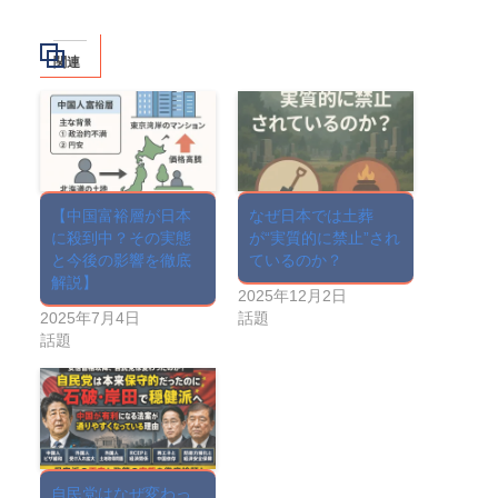
関連
【中国富裕層が日本
なぜ日本では土葬
に殺到中？その実態
が“実質的に禁止”され
と今後の影響を徹底
ているのか？
解説】
2025年12月2日
2025年7月4日
話題
話題
自民党はなぜ変わっ