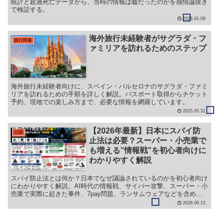
統計と超過死亡データから、当時の情報は嘘だったのかを感情論抜き
で検証する。
2026.01.09
海外旅行未経験者がサグラダ・フ
旅行関連
ァミリアを訪れるためのステップ
海外旅行未経験者向けに、スペイン・バルセロナのサグラダ・ファミ
リアを訪れるための手順を詳しく解説。パスポート取得からチケット
予約、現地での楽しみ方まで、必要な情報を網羅しています。
2025.05.31
【2026年最新】日本にスパイ防
話題
止法は必要？スーパー・小売業で
も増える”情報戦”を初心者向けに
わかりやすく解説
スパイ防止法とは何か？日本でなぜ議論されているのかを初心者向け
にわかりやすく解説。AI時代の情報戦、サイバー攻撃、スーパー・小
売業で実際に起きた事件、7pay問題、ランサムウェアなどを含めて
詳しく紹介します。
2026.06.13