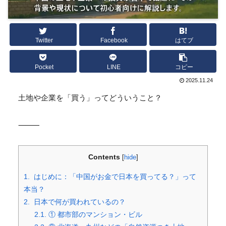
Twitter
Facebook
はてブ
Pocket
LINE
コピー
2025.11.24
土地や企業を「買う」ってどういうこと？
⸻
Contents
[
hide
]
1.
はじめに：「中国がお金で日本を買ってる？」って
本当？
2.
日本で何が買われているの？
2.1.
① 都市部のマンション・ビル