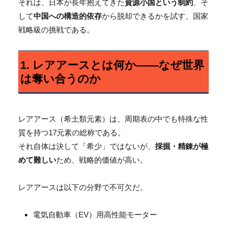
それは、日本が長年抱えてきた
資源小国という制約
、そ
して
中国への構造的依存
から脱却できるかを試す、国家
戦略級の挑戦である。
1. レアアースとは何か――なぜ世界
は奪い合うのか
レアアース（希土類元素）は、周期表の中でも特殊な性
質を持つ17元素の総称である。
それ自体は決して「希少」ではないが、
採掘・精錬が極
めて難しい
ため、戦略的価値が高い。
レアアースは以下の分野で不可欠だ。
電気自動車（EV）用高性能モーター