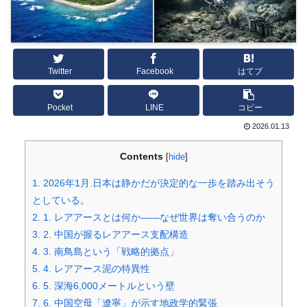
Twitter
Facebook
はてブ
Pocket
LINE
コピー
2026.01.13
Contents
[
hide
]
1.
2026年1月.日本は静かだが決定的な一歩を踏み出そう
としている。
2.
1. レアアースとは何か――なぜ世界は奪い合うのか
3.
2. 中国が握るレアアース支配構造
4.
3. 南鳥島という「戦略的拠点」
5.
4. レアアース泥の特異性
6.
5. 深海6,000メートルという壁
7.
6. 中国空母「遼寧」が示す地政学的緊張