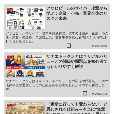
アサヒビールのサイバー攻撃から
話題
学ぶ：企業・小売・業界全体のリ
スクと未来
アサヒビールのサイバー攻撃を徹底解説。攻撃の仕組み、企業・小売
店・業界への影響、再発防止策、世界事例を初心者向けに3万字で詳
しくまとめました。
2025.10.03
サナエトークンとは？リアルバリ
話題
ューとの関係や問題点を初心者で
もわかりやすく解説
サナエトークンとは何か？リアルバリューとの関係や問題点、日本の
法律や仮想通貨としての仕組みを初心者でもわかりやすく解説しま
す。
2026.03.15
「選挙に行っても変わらない」と
話題
思わされる仕組み─ 本当に“無意