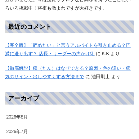
ろいろ挑戦中！将棋も激よわですが大好きです。
最近のコメント
【完全版】「辞めたい」と言うアルバイトを引き止める？円
満に送り出す？ 店長・リーダーの声かけ術
に
K.K
より
【徹底解説】痰（たん）はなぜできる？原因・色の違い・病
気のサイン・出しやすくする方法まで
に
池田剛士
より
アーカイブ
2026年8月
2026年7月