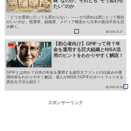
味”なのか、それとも“そう思わせ
たい”のか
「どうせ選挙に行っても変わらない」——その諦めは誰にとって都合
がいいのか。投票率、組織票、メディア構造から日本の政治不信を読
み解く。
2026.02.27
【初心者向け】GPIFって何？年
投資
金を運用する巨大組織とNISA活
用のヒントをわかりやすく解説！
GPIFとは何か？日本の年金を運用する超巨大ファンドの仕組みや運
用内容をわかりやすく解説。個人がNISAでGPIFのポートフォリオを
真似る方法も紹介！
2025.05.26
スポンサーリンク