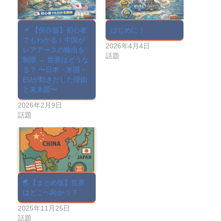
📌 【保存版】初心者
はじめに｜…
でもわかる！中国が
2026年4月4日
レアアースの輸出を
話題
制限 → 世界はどうな
る？ 〜日本・米国・
EUが動きだした理由
と未来図〜
2026年2月9日
話題
🌏【まとめ版】世界
はどこへ向かう？
2025年11月25日
話題