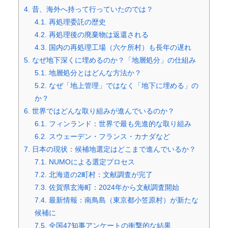
4.
昔、海外へ持って行っていたのでは？
4.1.
再処理委託の歴史
4.2.
再処理後の廃棄物は返還される
4.3.
国内の再処理工場（六ケ所村）も長年の遅れ
5.
なぜ地下深くに埋めるのか？「地層処分」の仕組み
5.1.
地層処分とはどんな方法か？
5.2.
なぜ「地上管理」ではなく「地下に埋める」の
か？
6.
世界ではどんな取り組みが進んでいるのか？
6.1.
フィンランド：世界で最も先進的な取り組み
6.2.
スウェーデン・フランス・カナダなど
7.
日本の現状：候補地選定はどこまで進んでいるか？
7.1.
NUMOによる選定プロセス
7.2.
北海道の2町村：文献調査が完了
7.3.
佐賀県玄海町：2024年から文献調査開始
7.4.
最新情報：南鳥島（東京都小笠原村）が新たな
候補に
7.5.
全国47知事アンケートの衝撃的な結果