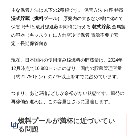
主な保管方法は以下の2種類です。 保管方法 内容 特徴
湿式貯蔵（燃料プール）
原発内の大きな水槽に沈めて
保管 冷却と放射線遮蔽を同時に行える
乾式貯蔵
金属製
の容器（キャスク）に入れ空冷で保管 電源不要で安
定・長期保管向き
現在、日本国内の使用済み核燃料の貯蔵量は、2024年
12月時点で16,880トンにのぼり、国内の貯蔵管理容量
（約21,790トン）の77%以上をすでに占めています。
つまり、あと2割ほどしか余裕がない状態です。原発の
再稼働が進めば、この容量はさらに逼迫します。
燃料プールが満杯に近づいてい
る問題