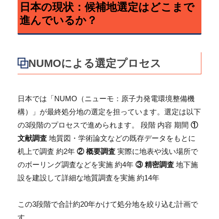
日本の現状：候補地選定はどこまで
進んでいるか？
NUMOによる選定プロセス
日本では「NUMO（ニューモ：原子力発電環境整備機
構）」が最終処分地の選定を担っています。選定は以下
の3段階のプロセスで進められます。 段階 内容 期間
①
文献調査
地質図・学術論文などの既存データをもとに
机上で調査 約2年
② 概要調査
実際に地表や浅い場所で
のボーリング調査などを実施 約4年
③ 精密調査
地下施
設を建設して詳細な地質調査を実施 約14年
この3段階で合計約20年かけて処分地を絞り込む計画で
す。