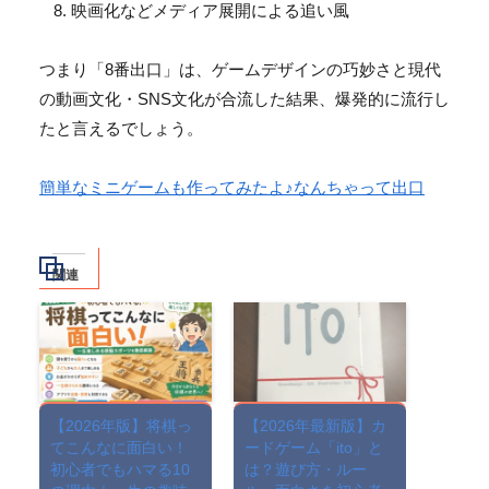
映画化などメディア展開による追い風
つまり「8番出口」は、
ゲームデザインの巧妙さと現代
の動画文化・
SNS文化が合流した結果、爆発的に流行し
たと言えるでしょう。
簡単なミニゲームも作ってみたよ♪なんちゃって出口
関連
【2026年版】将棋っ
【2026年最新版】カ
てこんなに面白い！
ードゲーム「ito」と
初心者でもハマる10
は？遊び方・ルー