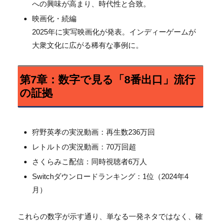
への興味が高まり、時代性と合致。
映画化・続編
2025年に実写映画化が発表。
インディーゲームが
大衆文化に広がる稀有な事例に。
第7章：数字で見る「8番出口」流行
の証拠
狩野英孝の実況動画：再生数236万回
レトルトの実況動画：70万回超
さくらみこ配信：同時視聴者6万人
Switchダウンロードランキング：1位（2024年4
月）
これらの数字が示す通り、単なる一発ネタではなく、確