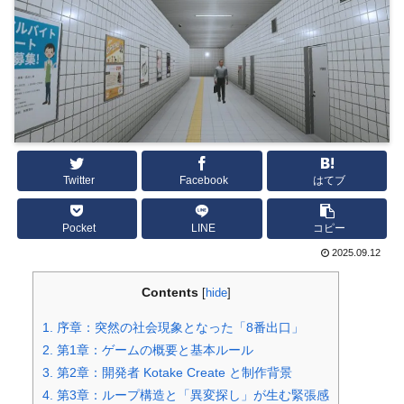
Twitter
Facebook
はてブ
Pocket
LINE
コピー
2025.09.12
Contents
[
hide
]
1.
序章：突然の社会現象となった「8番出口」
2.
第1章：ゲームの概要と基本ルール
3.
第2章：開発者 Kotake Create と制作背景
4.
第3章：ループ構造と「異変探し」が生む緊張感