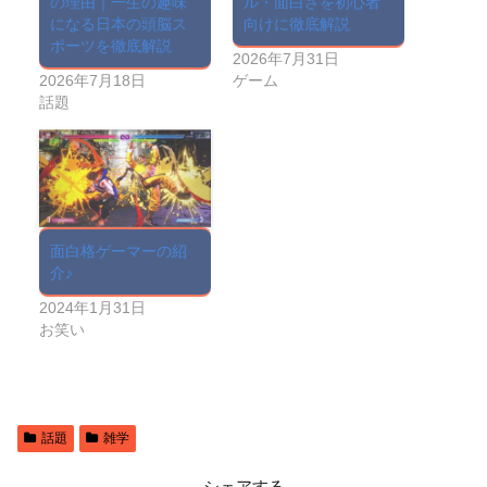
の理由｜一生の趣味
ル・面白さを初心者
になる日本の頭脳ス
向けに徹底解説
ポーツを徹底解説
2026年7月31日
2026年7月18日
ゲーム
話題
面白格ゲーマーの紹
介♪
2024年1月31日
お笑い
話題
雑学
シェアする