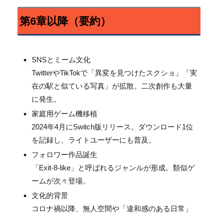
第6章以降（要約）
SNSとミーム文化
TwitterやTikTokで「異変を見つけたスクショ」「
実
在の駅と似ている写真」が拡散。二次創作も大量
に発生。
家庭用ゲーム機移植
2024年4月にSwitch版リリース。
ダウンロード1位
を記録し、ライトユーザーにも普及。
フォロワー作品誕生
「Exit-8-like」と呼ばれるジャンルが形成。
類似ゲ
ームが次々登場。
文化的背景
コロナ禍以降、無人空間や「違和感のある日常」