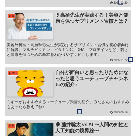
2022.12.20
💊高須先生が実践する！美容と健
話題
康を保つサプリメント習慣とは？
美容外科医・高須幹弥先生が実践するサプリメント習慣を初心者向け
に解説。マルチビタミン、ビタミンC、DHA、プロテインなど、若さ
と健康を保つための基本をわかりやすく紹介します。
2025.11.22
自分が面白いと思ったりためにな
お笑い
ったと思うユーチューブチャンネ
ルの紹介♪
ミギーがおすすめするユーチューブ動画の紹介。みなさんのおすすめ
もあったら教えてね♪
2023.06.19
🧠 藤井聡太 vs AI 〜人間の知性と
話題
人工知能の境界線〜