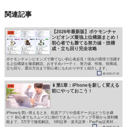
関連記事
【2026年最新版】ポケモンチャ
話題
ンピオンズ最強上位構築まとめ！
初心者でも勝てる努力値・技構
成・立ち回り完全攻略
ポケモンチャンピオンズで勝てない初心者必見！現在の環境で活躍す
る上位構築を徹底解説。おすすめパーティ、努力値、性格、技構成、
立ち回り、選出方法まで初心者にもわかりやすく紹介します。
2026.07.09
📱第1章：iPhoneを新しく変える
話題
前にやっておこう！
iPhoneを買い替えるとき、投資アプリや資産データはどう引き継
ぐ？ 初心者でもスムーズに移行できるバックアップ手順から便利機
能まで、3万字で徹底解説。 SBI証券・楽天証券・PayPay証券対
応！
2025.10.24