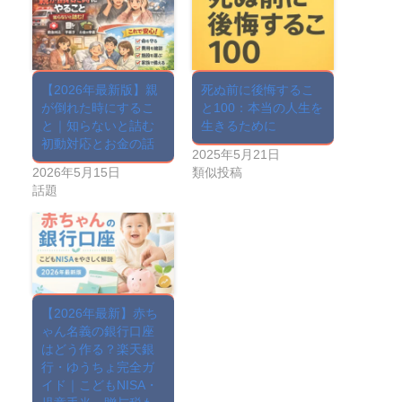
【2026年最新版】親
死ぬ前に後悔するこ
が倒れた時にするこ
と100：本当の人生を
と｜知らないと詰む
生きるために
初動対応とお金の話
2025年5月21日
2026年5月15日
類似投稿
話題
【2026年最新】赤ち
ゃん名義の銀行口座
はどう作る？楽天銀
行・ゆうちょ完全ガ
イド｜こどもNISA・