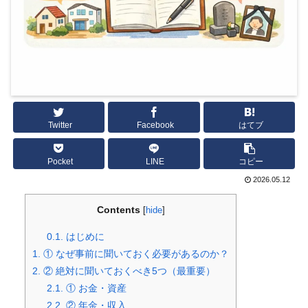
Twitter
Facebook
はてブ
Pocket
LINE
コピー
2026.05.12
Contents
[
hide
]
0.1.
はじめに
1.
① なぜ事前に聞いておく必要があるのか？
2.
② 絶対に聞いておくべき5つ（最重要）
2.1.
① お金・資産
2.2.
② 年金・収入