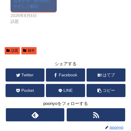
児童手当・贈与税も
やさしく解説
2026年8月6日
話題
話題
雑学
シェアする
Twitter
Facebook
はてブ
Pocket
LINE
コピー
poonyoをフォローする
poonyo