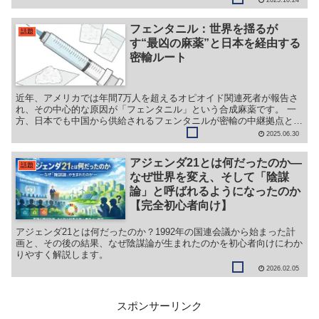
フェンタニル：世界を揺るが
話題
す“最凶の麻薬”と日本を経由する
密輸ルート
近年、アメリカでは年間7万人を超えるオピオイド関連死者が報告さ
れ、その中心的な原因が「フェンタニル」という合成麻薬です。 一
方、日本でも中国から供給されるフェンタニルが密輸の中継拠点とし
て利用されている疑いが指摘され始めています。 今回はフ...
2025.06.30
アジェンダ21とは何だったのか―
話題
なぜ世界を変え、そして「陰謀
論」と呼ばれるようになったのか
【完全初心者向け】
アジェンダ21とは何だったのか？1992年の国連会議から始まった計
画と、その後の結果、なぜ陰謀論が生まれたのかを初心者向けにわか
りやすく解説します。
2026.02.05
スポンサーリンク