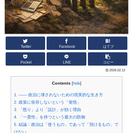
Twitter
Facebook
はてブ
Pocket
LINE
コピー
2026.02.12
Contents
[
hide
]
1.
―― 政治に壊されないための現実的な生き方
2.
政策に依存しないという「覚悟」
3.
「怒り」より「設計」が効く理由
4.
「一貫性」を持つという最大の防御
5.
結論：政治は「使うもの」であって「預けるもの」で
はない