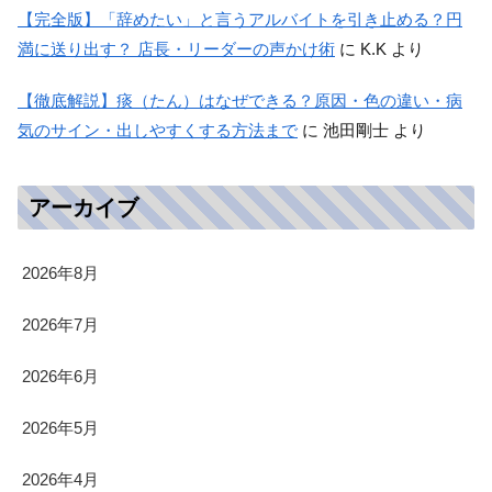
【完全版】「辞めたい」と言うアルバイトを引き止める？円
満に送り出す？ 店長・リーダーの声かけ術
に
K.K
より
【徹底解説】痰（たん）はなぜできる？原因・色の違い・病
気のサイン・出しやすくする方法まで
に
池田剛士
より
アーカイブ
2026年8月
2026年7月
2026年6月
2026年5月
2026年4月