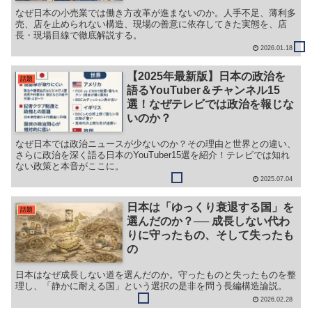
なぜ日本の小売業では働き方改革が進まないのか。人手不足、薄利多
売、店を止められない構造、現場の善意に依存してきた実態を、店
長・現場目線で徹底解説する。
2026.01.18
【2025年最新版】日本の政治を
話題
語るYouTuber＆チャンネル15
選！なぜテレビでは政治を報じな
いのか？
なぜ日本では政治ニュースが少ないのか？その理由と世界との違い、
さらに政治を深く語る日本のYouTuber15選を紹介！テレビでは知れ
ない政策と本音がここに。
2025.07.04
日本は「ゆっくり衰退する国」を
話題
選んだのか？── 成長しない代わ
りに守ったもの、そして失ったも
の
日本はなぜ成長しない道を選んだのか。守ったものと失ったものを整
理し、「静かに耐える国」という選択の是非を問う長編構造論説。
2026.02.28