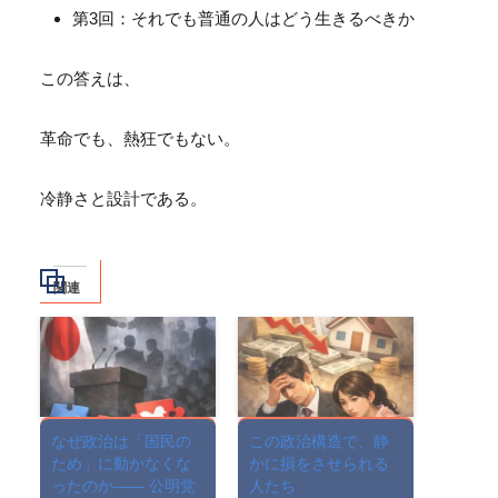
第3回：それでも普通の人はどう生きるべきか
この答えは、
革命でも、熱狂でもない。
冷静さと設計である。
関連
なぜ政治は「国民の
この政治構造で、静
ため」に動かなくな
かに損をさせられる
ったのか―― 公明党
人たち