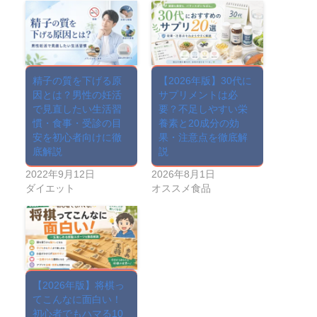
精子の質を下げる原
【2026年版】30代に
因とは？男性の妊活
サプリメントは必
で見直したい生活習
要？不足しやすい栄
慣・食事・受診の目
養素と20成分の効
安を初心者向けに徹
果・注意点を徹底解
底解説
説
2022年9月12日
2026年8月1日
ダイエット
オススメ食品
【2026年版】将棋っ
てこんなに面白い！
初心者でもハマる10