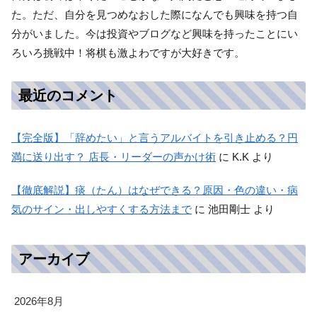
た。ただ、自分を見つめなおした際になんでも興味を持つ自
分がいました。今は投資やブログなど興味を持ったことにい
ろいろ挑戦中！将棋も激よわですが大好きです。
最近のコメント
【完全版】「辞めたい」と言うアルバイトを引き止める？円
満に送り出す？ 店長・リーダーの声かけ術
に
K.K
より
【徹底解説】痰（たん）はなぜできる？原因・色の違い・病
気のサイン・出しやすくする方法まで
に
池田剛士
より
アーカイブ
2026年8月