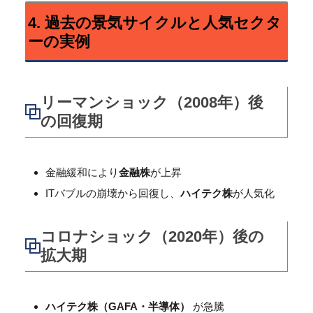
4. 過去の景気サイクルと人気セクタ
ーの実例
リーマンショック（2008年）後
の回復期
金融緩和により
金融株
が上昇
ITバブルの崩壊から回復し、
ハイテク株
が人気化
コロナショック（2020年）後の
拡大期
ハイテク株（GAFA・半導体）
が急騰