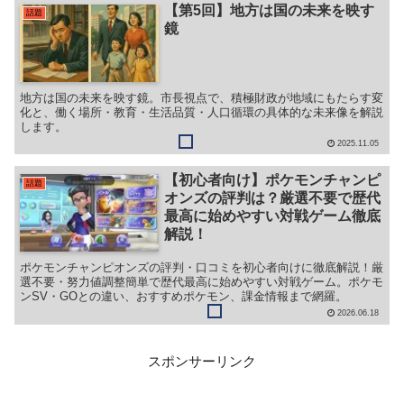
【第5回】地方は国の未来を映す
話題
鏡
地方は国の未来を映す鏡。市長視点で、積極財政が地域にもたらす変
化と、働く場所・教育・生活品質・人口循環の具体的な未来像を解説
します。
2025.11.05
【初心者向け】ポケモンチャンピ
話題
オンズの評判は？厳選不要で歴代
最高に始めやすい対戦ゲーム徹底
解説！
ポケモンチャンピオンズの評判・口コミを初心者向けに徹底解説！厳
選不要・努力値調整簡単で歴代最高に始めやすい対戦ゲーム。ポケモ
ンSV・GOとの違い、おすすめポケモン、課金情報まで網羅。
2026.06.18
スポンサーリンク