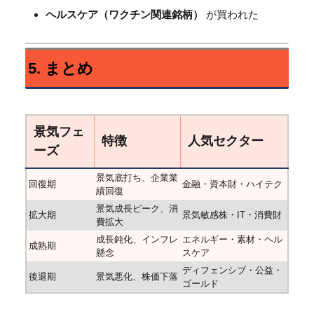
ヘルスケア（ワクチン関連銘柄）
が買われた
5. まとめ
景気フェ
特徴
人気セクター
ーズ
景気底打ち、企業業
回復期
金融・資本財・ハイテク
績回復
景気成長ピーク、消
拡大期
景気敏感株・IT・消費財
費拡大
成長鈍化、インフレ
エネルギー・素材・ヘル
成熟期
懸念
スケア
ディフェンシブ・公益・
後退期
景気悪化、株価下落
ゴールド