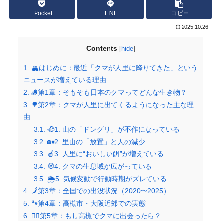
Pocket
LINE
コピー
2025.10.26
Contents
[
hide
]
1.
🏔️はじめに：最近「クマが人里に降りてきた」という
ニュースが増えている理由
2.
🪵第1章：そもそも日本のクマってどんな生き物？
3.
🌳第2章：クマが人里に出てくるようになった主な理
由
3.1.
🥀1. 山の「ドングリ」が不作になっている
3.2.
🏡2. 里山の「放置」と人の減少
3.3.
🍎3. 人里に“おいしい餌”が増えている
3.4.
🧭4. クマの生息域が広がっている
3.5.
🌦️5. 気候変動で行動時期がズレている
4.
🗾第3章：全国での出没状況（2020〜2025）
5.
🐾第4章：高槻市・大阪近郊での実態
6.
🚶‍♀️第5章：もし高槻でクマに出会ったら？