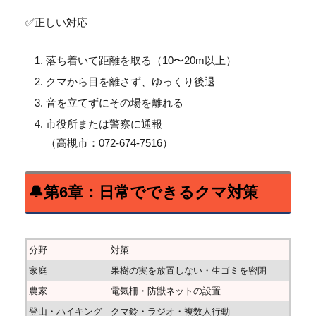
✅正しい対応
落ち着いて距離を取る（10〜20m以上）
クマから目を離さず、ゆっくり後退
音を立てずにその場を離れる
市役所または警察に通報
（高槻市：072-674-7516）
🔔第6章：日常でできるクマ対策
分野
対策
家庭
果樹の実を放置しない・生ゴミを密閉
農家
電気柵・防獣ネットの設置
登山・ハイキング
クマ鈴・ラジオ・複数人行動