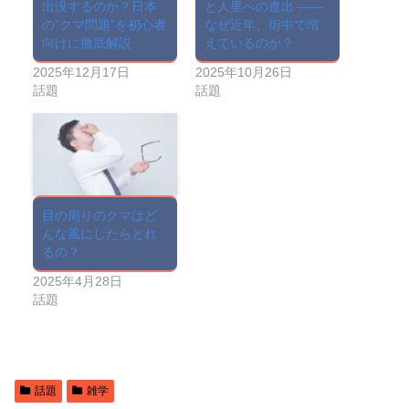
出没するのか？日本
と人里への進出 ——
の“クマ問題”を初心者
なぜ近年、街中で増
向けに徹底解説
えているのか？
2025年12月17日
2025年10月26日
話題
話題
目の周りのクマはど
んな風にしたらとれ
るの？
2025年4月28日
話題
話題
雑学