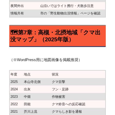
夜間外出
山沿いではライト携行・犬散歩注意
情報共有
市の「野生動物出没情報」ページを確認
🗺️第7章：高槻・北摂地域「クマ出
没マップ」（2025年版）
（※WordPress用に地図画像を掲載推奨）
年度
地点
状況
2025
本山寺北側
クマ目撃
2024
出灰
フン・足跡
2023
中畑
作物被害
2022
田能
クマ鈴音への反応確認
2021
芥川上流
クマらしき影を通報