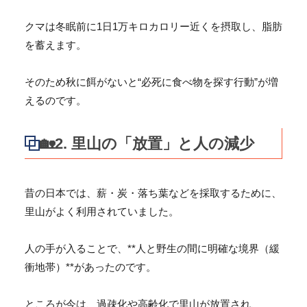
クマは冬眠前に1日1万キロカロリー近くを摂取し、
脂肪
を蓄えます。
そのため秋に餌がないと“必死に食べ物を探す行動”
が増
えるのです。
🏡2. 里山の「放置」と人の減少
昔の日本では、薪・炭・落ち葉などを採取するために、
里山がよく利用されていました。
人の手が入ることで、**人と野生の間に明確な境界（緩
衝地帯）
**があったのです。
ところが今は、過疎化や高齢化で里山が放置され、