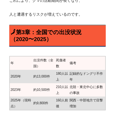
これにより、クマの活動期間が長くなり、
人と遭遇するリスクが増えているのです。
🗾第3章：全国での出没状況
（2020〜2025）
出没件数（全
死傷者
年
備考
国）
数
180人以
記録的なドングリ不作
2020年
約13,000件
上
年
210人以
北陸・東北中心に多数
2023年
約10,500件
上
の事故
2025年（現時
160人前
関西・中部地方で目撃
約9,800件
点）
後
増加