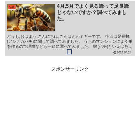
4月,5月でよく見る蜂って足長蜂
話題
じゃないですか？調べてみまし
た。
どうも,おはよう,こんにちは,こんばんわミギーです。 今回は足長蜂
(アシナガバチ)に関して調べてみました。 うちのマンションによく巣
を作るので理由なども一緒に調べてみました。 蜂(ハチ)といえば危な
いイメージがありますが,各ハチ(アシナガバチ,クマバチ,スズメバチ,
2024.04.24
ミツバチ)に関して種類なども見ながら正しい対処をしていきましょ
う。
スポンサーリンク