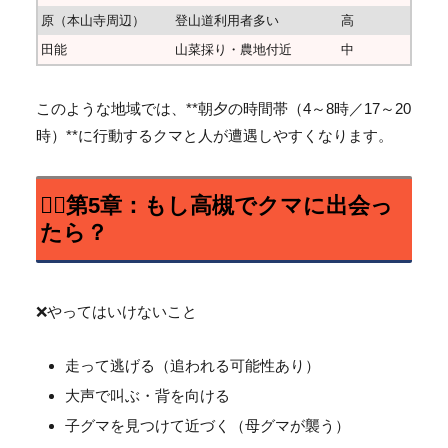
原（本山寺周辺）
登山道利用者多い
高
田能
山菜採り・農地付近
中
このような地域では、**朝夕の時間帯（4～8時／17～
20
時）**に行動するクマと人が遭遇しやすくなります。
🚶‍♀️第5章：もし高槻でクマに出会っ
たら？
❌やってはいけないこと
走って逃げる（追われる可能性あり）
大声で叫ぶ・背を向ける
子グマを見つけて近づく（母グマが襲う）