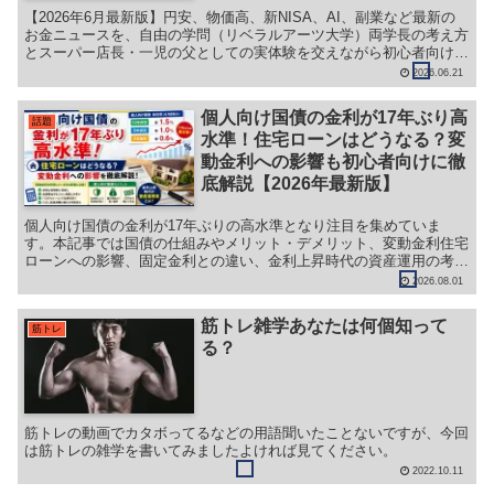
【2026年6月最新版】円安、物価高、新NISA、AI、副業など最新の
お金ニュースを、自由の学問（リベラルアーツ大学）両学長の考え方
とスーパー店長・一児の父としての実体験を交えながら初心者向けに
分かりやすく解説します。
2026.06.21
個人向け国債の金利が17年ぶり高
話題
水準！住宅ローンはどうなる？変
動金利への影響も初心者向けに徹
底解説【2026年最新版】
個人向け国債の金利が17年ぶりの高水準となり注目を集めていま
す。本記事では国債の仕組みやメリット・デメリット、変動金利住宅
ローンへの影響、固定金利との違い、金利上昇時代の資産運用の考え
方を初心者にもわかりやすく解説します。
2026.08.01
筋トレ雑学あなたは何個知って
筋トレ
る？
筋トレの動画でカタボってるなどの用語聞いたことないですが、今回
は筋トレの雑学を書いてみましたよければ見てください。
2022.10.11