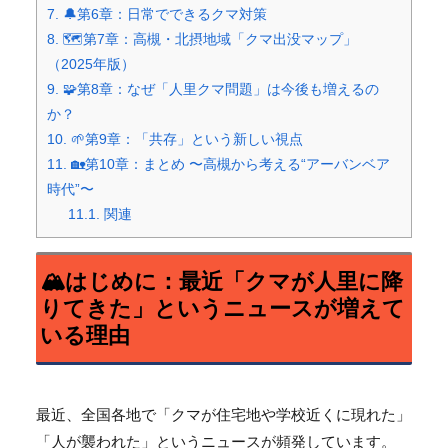
7.
🔔第6章：日常でできるクマ対策
8.
🗺️第7章：高槻・北摂地域「クマ出没マップ」
（2025年版）
9.
🧩第8章：なぜ「人里クマ問題」は今後も増えるの
か？
10.
🌱第9章：「共存」という新しい視点
11.
🏡第10章：まとめ 〜高槻から考える“アーバンベア
時代”〜
11.1.
関連
🏔️はじめに：最近「クマが人里に降
りてきた」
というニュースが増えて
いる理由
最近、全国各地で「クマが住宅地や学校近くに現れた」
「
人が襲われた」というニュースが頻発しています。