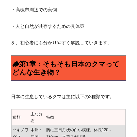
・高槻市周辺での実例
・人と自然が共存するための具体策
を、初心者にも分かりやすく解説していきます。
🪵第1章：そもそも日本のクマって
どんな生き物？
日本に生息しているクマは主に以下の2種類です。
主な分
種類
特徴
布
ツキノワ
本州・
胸に三日月状の白い模様。体長120～
グマ
四国
180cm。
木登りが得意。