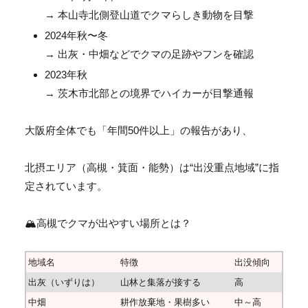
→ 本山寺北側登山道でクマらしき動物を目撃
2024年秋〜冬
→ 出灰・中畑などでクマの足跡やフンを確認
2023年秋
→ 茨木市北部との境界でハイカーが目撃通報
大阪府全体でも「年間50件以上」の報告があり、
北摂エリア（高槻・箕面・能勢）は“出没重点地域”
に指
定されています。
🏔️高槻でクマが出やすい場所とは？
地域名
特徴
出没傾向
出灰（いずりは）
山林と集落が接する
高
中畑
耕作放棄地・果樹多い
中～高