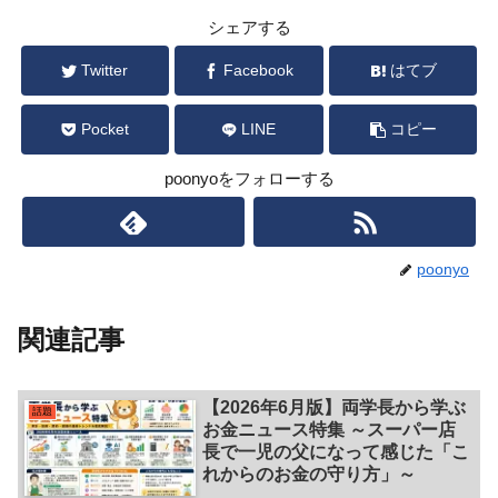
シェアする
Twitter
Facebook
はてブ
Pocket
LINE
コピー
poonyoをフォローする
poonyo
関連記事
【2026年6月版】両学長から学ぶ
話題
お金ニュース特集 ～スーパー店
長で一児の父になって感じた「こ
れからのお金の守り方」～