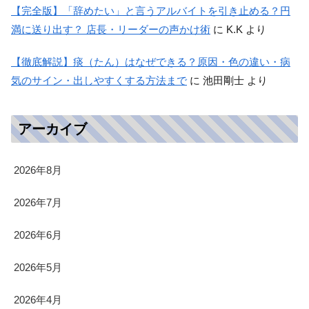
【完全版】「辞めたい」と言うアルバイトを引き止める？円
満に送り出す？ 店長・リーダーの声かけ術
に
K.K
より
【徹底解説】痰（たん）はなぜできる？原因・色の違い・病
気のサイン・出しやすくする方法まで
に
池田剛士
より
アーカイブ
2026年8月
2026年7月
2026年6月
2026年5月
2026年4月