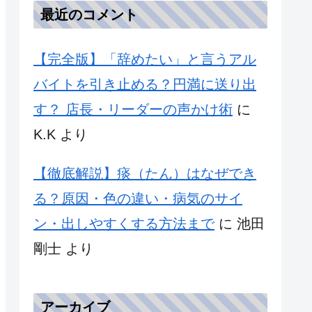
最近のコメント
【完全版】「辞めたい」と言うアル
バイトを引き止める？円満に送り出
す？ 店長・リーダーの声かけ術
に
K.K
より
【徹底解説】痰（たん）はなぜでき
る？原因・色の違い・病気のサイ
ン・出しやすくする方法まで
に
池田
剛士
より
アーカイブ